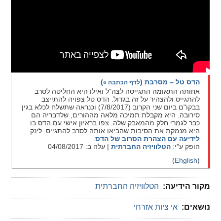
הדס טל – מסרבת
(
)
לדף הכתבה »
אחותה התאומה התגייסה לצה"ל ואילו היא החליטה לסרב
להתגייס ולהצהיר על זה בגדול. הדס טל צפויה להתייצב
בבקו"ם ביום שני הקרוב (7/8/2017) וכנראה שתשלח לכלא בגין
סירובה. היא מקבלת תמיכה מלאה מההורים, שלדבריה הם
כבר לגמרי חלק מהמאבק שלה. צפו בראיון אישי עם הדס בו
היא מנמקת את הסיבות שהביאו אותה לסרב להתגייס. לינק
לידיעה עם הצהרת הסרוב של הדס
.
הופק ע"י:
הטלוויזיה החברתית
| עלה ב: 04/08/2017
(
Ehglish
)
מקור הידיעה:
הטלוויזיה החברתית
נושאים:
אי ציות אזרחי