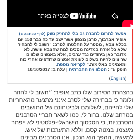
ההגדרות
אפשר לתרום לחברה גם בלי להחזיק נשק
(
)
לדף הכתבה »
אופיר אברבוך, סרבן מצפון אשר ישב עד כה כבר 150 יום
בכלא צבאי, מספר על החלטתו לסרב: "חשוב לי להבהיר
שלא כל אזרח במדינה מסכים למה שהצבא עושה. לא
מדובר כאן ביהודים נגד ערבים, אלא באנשים שלווים
שרוצים לחיות בשלום לעומת אנשים שרודפים אחרי כוח
ומאמינים באלימות."
לקריאה נוספת
.
הופק ע"י:
הטלוויזיה החברתית
| עלה ב: 10/10/2017
(
English
)
בהצהרת הסירוב שלו כתב אופיר: ״חשוב לי לחזור
ולומר כי בבחירה שלי לסרב אינני מתנער מהאחריות
שלי לחייהם, לשלומם ולביטחונם של התושבים
במרחב שלנו. ברור לי, כמו לשאר חבריי הסרבנים
והסרבניות, כי הסכסוך הישראלי-פלסטיני לא ייפתר
מעצמו, במטה קסם, וללא התערבות של איש.
למעשה, ההפך הוא הנכון. אנו הסרבנים מבינים