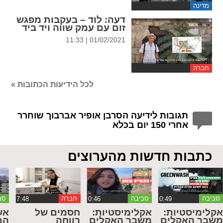
מדינה
דעה
: לוד – בעקבות מפגש
זום עם עמק שווה ויד ביד
01/02/2021 | 11:33
חברה
לכל הידיעות הכתובות »
תגובות לידיעה הסרבן אופיר אברבוך שוחרר
אחרי 150 יום בכלא
כתבות חדשות מהערוצים
סביבה
סביבה
חברה
סב
קלימיסטיות:
אקלימיסטיות:
חסמים של
אש
שבר האקלים
משבר האקלים
רווחה
המ