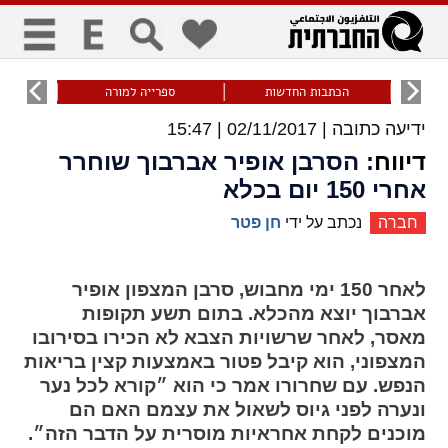
כללי
9
הכתבות החדשות
ספרייה למורה
עוני ו
ידיעה כתובה |
02/11/2017 | 15:47
title
keyboard
visibility_off
ביטול הבהובים
ניווט מקלדת
סימון כותרות
דיווח
: הסרבן אופיר אברבוך שוחרר
אחרי 150 יום בכלא
חברה
נכתב על ידי
חן פטר
זום
zoom_in
zoom_out
לאחר 150 ימי מחבוש, סרבן המצפון אופיר
התרחק
התקרב
אברבוך יוצא מהכלא. בתום תשע תקופות
מאסר, לאחר שרשויות הצבא לא הכירו בסירובו
המצפוני, הוא קיבל פטור באמצעות קצין בריאות
גופנים
הנפש. עם שחרורו אמר כי הוא
״קורא לכל נער
ונערה לפני גיוס לשאול את עצמם האם הם
add_circle_outline
remove_circle_outline
מוכנים לקחת אחראיות מוסרית על הדבר הזה״.
Increase font
Decrease font