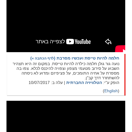
חלמה להיות טייסת ועכשיו מסרבת
(
)
לדף הכתבה »
נועה גור גולן חלמה כילדה להיות טייסת. במקום זה היא תצהיר
השבוע על סירוב מטעמי מצפון וצפויה להיכנס לכלא. צפו בה
מספרת על אחיה התומכים, על פציפיזם ומדוע לא ניסתה
להשתחרר דרך קב"ן.
הופק ע"י:
הטלוויזיה החברתית
| עלה ב: 10/07/2017
(
Ehglish
)