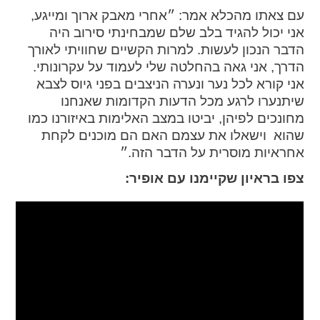
עם צאתו מהכלא אמר: ״אחרי מאבק ארוך ומייגע,
spellcheck
אני יכול להגיד בלב שלם שמבחינתי סירוב היה
גופן קריא
הדבר הנכון לעשות. למרות הקשיים שחוויתי לאורך
הדרך, אני גאה בהחלטה שלי לעמוד על עקרונותי.
אני קורא לכל נער ונערה הניצבים בפני גיוס לצבא
ניגודיות צבעים
שיתנערו לרגע מכל הדעות הקדומות שאנחנו
מחונכים לפיהן, יביטו במצב האלימות באיזורנו כמו
brightness_low
brightness_high
שהוא וישאלו את עצמם האם הם מוכנים לקחת
ניגודיות בהירה
ניגודיות כהה
אחראיות מוסרית על הדבר הזה.״
צפו בראיון שקיימנו עם אופיר:
קישורים
font_download
format_underlined
קו תחתי לקישורים
סימון קישורים
flag
cached
איפוס
השארת
כל
משוב