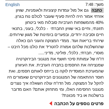
משך: 7:48
English
spellcheck
כתבה
גם אל מול עמדות קיצוניות ולאומניות, שוויון
גופן קריא
אזרחי אמור היה להיות סעיף שעובר לכולם נוח בגרון.
40% מהמשפחות הערביות סובלות מאי ביטחון
תזונתי, וחיים באי שוויון החברתי - כלכלי, בעוני, בתנאי
ניגודיות צבעים
חיים וסביבה ירודים, ובפערים בזמינות של מגוון שירותים.
שירותי בריאות ועוד. ממדי המצוקה והעוני הם כאלה
brightness_low
brightness_high
שההשלכות שלהם אמורה להטריד את כולנו מכל היבט –
ניגודיות בהירה
ניגודיות כהה
מוסרי, חברתי, כלכלי, פוליטי, מדיני.....
דו"ח של עמותת סיכוי חושף את מנגנוני הבירוקרטיה
שמנציחה את החסמים בחברה הערבית. את העיוורון
קישורים
שהמערכת המוסדית לוקה בו בייחס לאותם חסמים, ואת
font_download
format_underlined
חוסר ההתאמה של המנגנונים הבירוקרטיים שאמורים היו
קו תחתי לקישורים
סימון קישורים
להקל על המצוקה. מול הדו"ח עולה השאלה איך נוצרים
מנגנוני החסימה האלו, ומי מתחזק אותם? האם מדובר
flag
cached
ברשלנות או ביד מכוונת?
איפוס
השארת
פרטים נוספים על הכתבה
כל
משוב