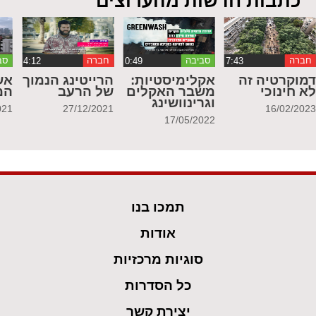
כתבות חדשות מהערוצים
חברה
סביבה
חברה
סב
מוקרטיה זה
אקלימיסטיות:
הרייטינג הנמוך
אש
א חינוכי
משבר האקלים
של הרעב
המ
וגרינוושינג
021
27/12/2021
16/02/202
17/05/2022
תמכו בנו
אודות
סוגיות מרכזיות
כל הסדרות
יצירת קשר