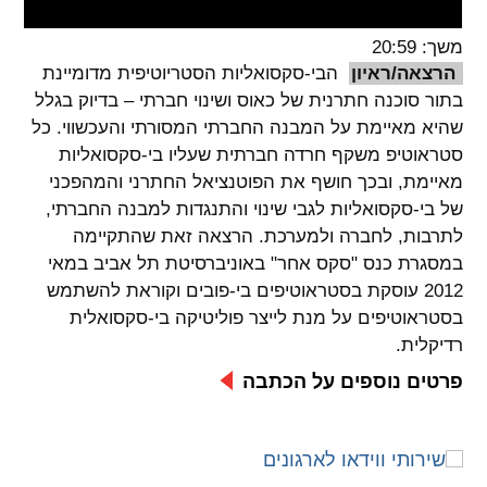
spellcheck
משך: 20:59
גופן קריא
הרצאה/ראיון
הבי-סקסואליות הסטריוטיפית מדומיינת
בתור סוכנה חתרנית של כאוס ושינוי חברתי – בדיוק בגלל
שהיא מאיימת על המבנה החברתי המסורתי והעכשווי. כל
ניגודיות צבעים
סטראוטיפ משקף חרדה חברתית שעליו בי-סקסואליות
מאיימת, ובכך חושף את הפוטנציאל החתרני והמהפכני
brightness_low
brightness_high
של בי-סקסואליות לגבי שינוי והתנגדות למבנה החברתי,
ניגודיות בהירה
ניגודיות כהה
לתרבות, לחברה ולמערכת. הרצאה זאת שהתקיימה
במסגרת כנס "סקס אחר" באוניברסיטת תל אביב במאי
2012 עוסקת בסטראוטיפים בי-פובים וקוראת להשתמש
קישורים
בסטראוטיפים על מנת לייצר פוליטיקה בי-סקסואלית
font_download
format_underlined
רדיקלית.
קו תחתי לקישורים
סימון קישורים
פרטים נוספים על הכתבה
flag
cached
איפוס
השארת
כל
משוב