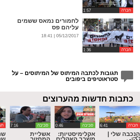
חברה
לחמורים נמאס ששמים
עליהם פס
05/12/2017 | 18:41
חברה
תגובות לכתבה המיתוס של המיתוסים – על
סטראוטיפים ביפובים
כתבות חדשות מהערוצים
חברה
סביבה
סביבה
חב
נכבה שלי |
אקלימיסטיות:
אשליית
שנ
َكبَتي
משבר האקלים
המחזור
שנ