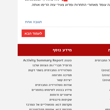
–
סופרת
ומשוררת
מאלג'יריה
תגובה אחת
לעמוד הבא
מידע נוסף
ל החברתית
Activity Summary Report 2020
פרופיל חברי/ות הצוות שלנו
הטלוויזיה החברתית בשתי דקות
תמיכה ותרומה
יצירת קשר
אודות הטלוויזיה החברתית
מידע בנוגע לשימוש בחומרים
אישורים ודוחות
שקיפות פיננסית
מקדמת דנא: מהשוליים אל המרכז
וסט
מקדמת דנא: אסופת תקליטורים