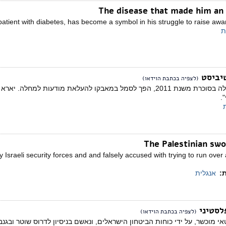
The disease that made him an 
ent with diabetes, has become a symbol in his struggle to raise awar
ת
יביסט
(לצפיה בכתבת הוידאו)
מוחמד סיאם מעזה, חולה בסוכרת משנת 2011, הפך לסמל במאבקו להעלאת מ
.
The Palestinian s
sraeli security forces and and falsely accused with trying to run over a
ת:
אנגלית
לסטיני
(לצפיה בכתבת הוידאו)
 מוכשר, על ידי כוחות הביטחון הישראלים, ונאשם בניסיון לדרוס שוטר ובגנב