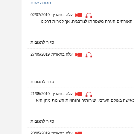
תגובה אחת
עלה בתאריך: 02/07/2019
 האזרחים היגרה משפחתו לנורבגיה, אך למרות דרכונו
על
סגור לתגובות
אנאס
סלאמה
עלה בתאריך: 27/05/2019
–
צייר
ופליט
פלסטיני
על
סגור לתגובות
سعاد
العبيز-
עלה בתאריך: 21/05/2019
كاتبة
ישה בעולם הערבי, יצירותיה והזהויות השונות מהן היא
وشاعرة
من
الجزائر
על
סגור לתגובות
סועד
לעביז
עלה בתאריך: 20/05/2019