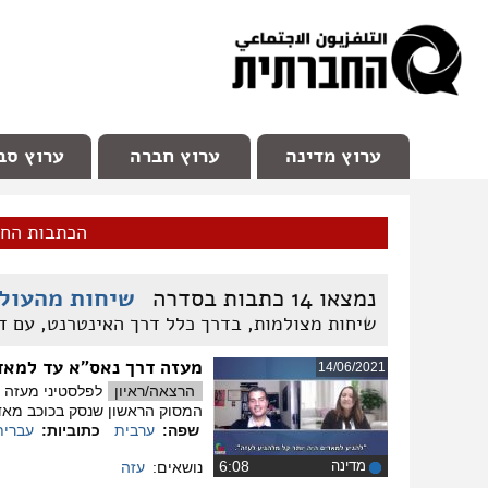
facebook
Youtube
Channel 98
ערוץ מדינה
ערוץ חברה
ערוץ סב
הכתבות הח
נמצאו
14
כתבות בסדרה
שיחות מהעולם
שיחות מצולמות, בדרך כלל דרך האינטרנט, עם ד
מעזה דרך נאס"א עד למא
14/06/2021
הרצאה/ראיון
לפלסטיני מעזה א
המסוק הראשון שנסק בכוכב מאד
שפה:
ערבית
כתוביות:
עברית
מדינה
‏6:08
נושאים:
עזה