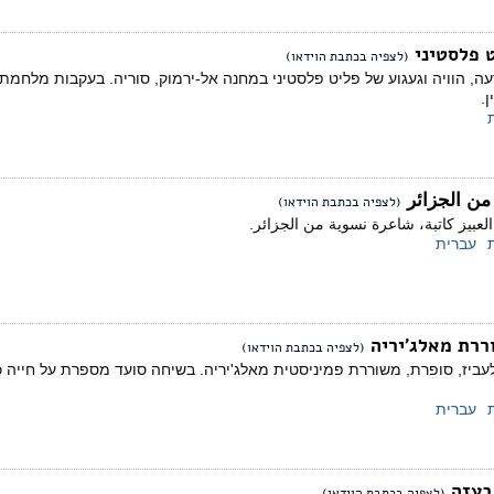
ט פלסטיני
(לצפיה בכתבת הוידאו)
ה, הוויה וגעגוע של פליט פלסטיני במחנה אל-ירמוק, סוריה. בעקבות מלחמת
.
 من الجزائر
(לצפיה בכתבת הוידאו)
لعبيز كاتبة، شاعرة نسوية من الجزائر.
עברית
ררת מאלג'יריה
(לצפיה בכתבת הוידאו)
ביז, סופרת, משוררת פמיניסטית מאלג'יריה. בשיחה סועד מספרת על חייה כא
עברית
(לצפיה בכתבת הוידאו)