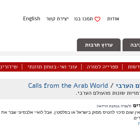
אודות
תמכו בנו
יצירת קשר
English
יבה
ערוץ תרבות
דשות
ספרייה למורה
עוני ואי-בטחון תזונתי
שידורינו 
 הערבי
/
Calls from the Arab World
מויות שונות מהעולם הערבי.
דים
(לצפיה בכתבת הוידאו)
ין שום סיכוי להטיס מסוק בישראל או בפלסטין. אבל לואיי אלבסיוני שבר את
ים.