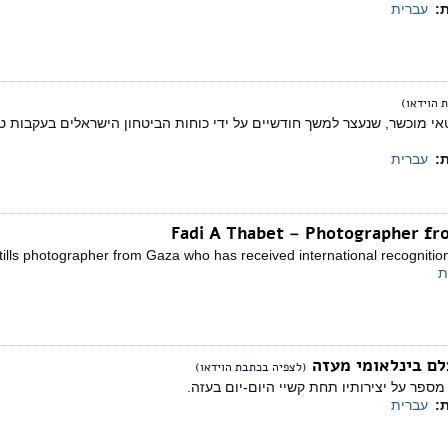
ת:
עברית
 הוידאו)
י מוכשר, שנעצר למשך חודשיים על ידי כוחות הביטחון הישראלים בעקבות ט
ת:
עברית
Fadi A Thabet – Photographer f
tills photographer from Gaza who has received international recognition f
ת
ם בינלאומי מעזה
(לצפיה בכתבת הוידאו)
פר על יצירותיו תחת קשיי היום-יום בעזה.
ת:
עברית