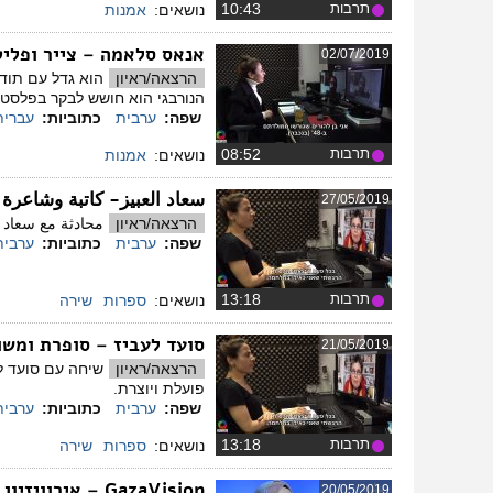
תרבות
‏10:43
נושאים:
אמנות
אנאס סלאמה – צייר ופלי
02/07/2019
הרצאה/ראיון
הוא גדל עם תודע
הנורבגי הוא חושש לבקר בפלסטין
שפה:
ערבית
כתוביות:
עברית
תרבות
‏08:52
נושאים:
אמנות
سعاد العبيز- كاتبة وشاعرة
27/05/2019
הרצאה/ראיון
محادثة مع سعاد ا
שפה:
ערבית
כתוביות:
ערבית
תרבות
‏13:18
נושאים:
ספרות
שירה
סועד לעביז – סופרת ומשו
21/05/2019
הרצאה/ראיון
שיחה עם סועד לע
פועלת ויוצרת.
שפה:
ערבית
כתוביות:
ערבית
תרבות
‏13:18
נושאים:
ספרות
שירה
GazaVision – אירוויזיון בעזה
20/05/2019