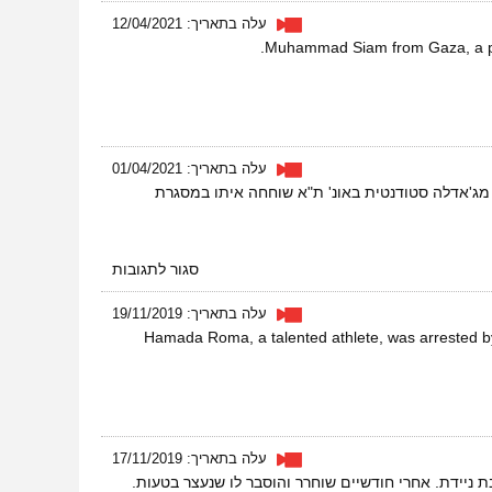
דרך
עלה בתאריך: 12/04/2021
נאס"א
Muhammad Siam from Gaza, a pati
עד
למאדים
עלה בתאריך: 01/04/2021
ודעות למחלה. יארא מג'אדלה סטודנטית באונ' ת"א שוחחה איתו במסגרת
על
סגור לתגובות
המחלה
שהפכה
עלה בתאריך: 19/11/2019
אותו
.Hamada Roma, a talented athlete, was arrested by I
לאקטיביסט
עלה בתאריך: 17/11/2019
ת ניידת. אחרי חודשיים שוחרר והוסבר לו שנעצר בטעות.