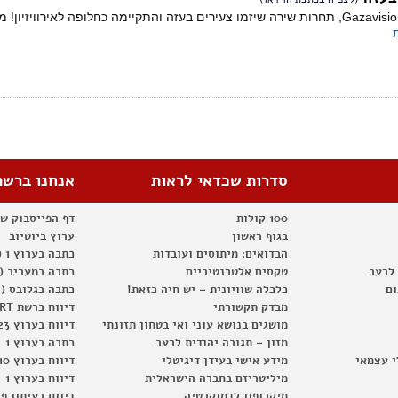
סדרות שכדאי לראות
אנחנו ברשת
100 קולות
דף הפייסבוק ש
בגוף ראשון
ערוץ ביוטיוב
הבדואים: מיתוסים ועובדות
כתבה בערוץ 1 (2012)
 לרעב
טקסים אלטרנטיביים
כתבה במעריב (2012)
ום
כלכלה שוויונית – יש חיה כזאת!
כתבה בגלובס (2012)
מבדק תקשורתי
דיווח ברשת RT
מושגים בנושא עוני ואי בטחון תזונתי
דיווח בערוץ 23
מזון – תגובה יהודית לרעב
כתבה בערוץ 1
י עצמאי
מידע אישי בעידן דיגיטלי
דיווח בערוץ 10
מיליטריזם בחברה הישראלית
דיווח בערוץ 1
מיקרופון לדמוקרטיה
דיווח בעיתון פ