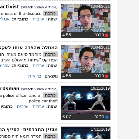
activist
12/04/2021
(Watch Video Article)
כתבה
eness of the disease.
שפה:
ערבית
כתוביות:
אנגלי
חברה
‏4:58
המחלה שהפכה אותו לאקט
01/04/2021
כתבה
הפרויקט "שיחות מהעולם הערבי"
שפה:
ערבית
כתוביות:
עברית
חברה
‏4:58
נושאים:
בריאות
wordsman
19/11/2019
(Watch Video Article)
כתבה
 police officer and a
police car theft.
שפה:
עברית
,
ערבית
כתוביו
מדינה
‏6:07
מגזין החברתית: הסייף הפ
17/11/2019
כתבה
חמדה רומא היה ספורטאי