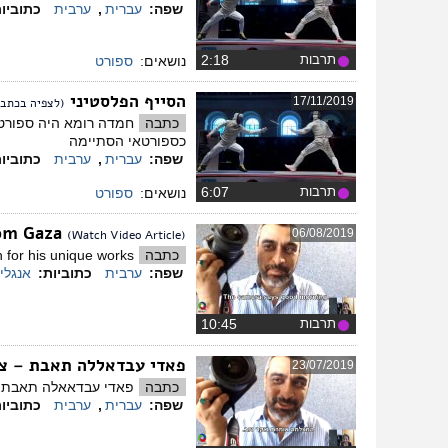
שפה:
עברית
,
ערבית
כתוביו
תרבות
‏2:18
נושאים:
ספורט
הסייף הפלסטיני
17/11/2019
(לצפיה בכתבת
כתבה
חמדה רומא היה ספורטא
כספורטאי הסתיימה
שפה:
עברית
,
ערבית
כתוביו
תרבות
‏6:07
נושאים:
ספורט
rom Gaza
06/08/2019
(Watch Video Article)
כתבה
or his unique works. .
שפה:
ערבית
כתוביות:
אנגלי
תרבות
‏10:45
פאדי עבדאללה תאבת – צל
23/07/2019
כתבה
פאדי עבדאאלה תאבת מס
שפה:
עברית
,
ערבית
כתוביו