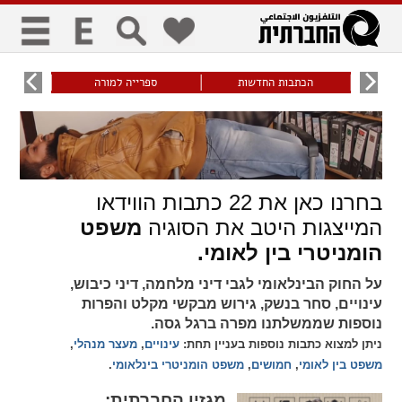
כללי
9
הכתבות החדשות
ספרייה למורה
עוני ו
title
keyboard
visibility_off
ביטול הבהובים
ניווט מקלדת
סימון כותרות
בחרנו כאן את
22
כתבות הווידאו
זום
המייצגות היטב את הסוגיה
משפט
zoom_in
zoom_out
הומניטרי בין לאומי.
התרחק
התקרב
על החוק הבינלאומי לגבי דיני מלחמה, דיני כיבוש,
עינויים, סחר בנשק, גירוש מבקשי מקלט והפרות
נוספות שממשלתנו מפרה ברגל גסה.
גופנים
ניתן למצוא כתבות נוספות בעניין תחת:
עינויים
,
מעצר מנהלי
,
משפט בין לאומי
,
חמושים
,
משפט הומניטרי בינלאומי
.
add_circle_outline
remove_circle_outline
Increase font
Decrease font
מגזין החברתית: