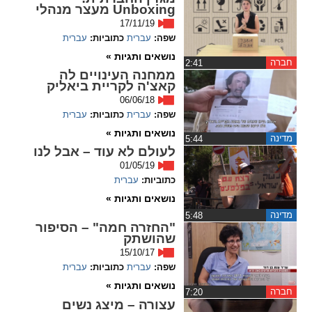
Unboxing מעצר מנהלי
17/11/19
spellcheck
שפה:
עברית
כתוביות:
עברית
גופן קריא
נושאים ותגיות »
חברה
‏2:41
ממחנה העינויים לה
קאצ'ה לקריית ביאליק
ניגודיות צבעים
06/06/18
שפה:
עברית
כתוביות:
עברית
brightness_low
brightness_high
נושאים ותגיות »
ניגודיות בהירה
ניגודיות כהה
מדינה
‏5:44
לעולם לא עוד – אבל לנו
01/05/19
כתוביות:
עברית
קישורים
נושאים ותגיות »
מדינה
‏5:48
font_download
format_underlined
"החזרה חמה" – הסיפור
קו תחתי לקישורים
סימון קישורים
שהושתק
15/10/17
flag
cached
שפה:
עברית
כתוביות:
עברית
איפוס
השארת
נושאים ותגיות »
חברה
‏7:20
כל
משוב
עצורה – מיצג נשים