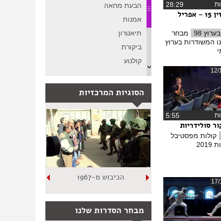
ת
‏28:29
הבעת מחאה
מגזין 15 – אפריל
אמנות
ערוץ 98
מבחר
תיאטרון
ו המשודרות בערוץ
ביקורת
י
קולנוע
12/
תערוכה
תנועה
הסוגיות המרכזיות
סאטירה
ת
‏5:55
ספרות
ר סולידריות
שירה
קולות מפסטיבל
ספורט
2019
טלוויזיה
הכיבוש מ-1967
17/
מבחר הסדרות שלנו