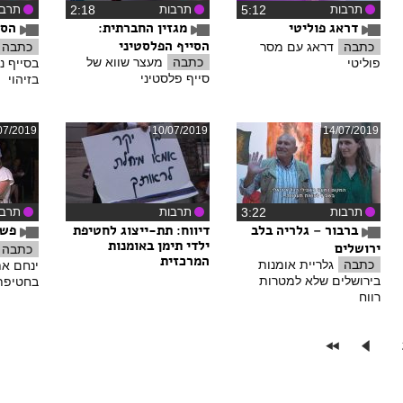
תרבות
‏5:12
תרבות
‏2:18
תרבו
דראג פוליטי
מגזין החברתית:
הסי
הסייף הפלסטיני
כתבה
דראג עם מסר
כתבה
כתבה
מעצר שווא של
פוליטי
בסייף נ
סייף פלסטיני
בזיהוי
07/2019
10/07/2019
14/07/2019
תרבות
‏3:22
תרבות
תרבו
ברבור – גלריה בלב
דיווח
: תת-ייצוג לחטיפת
פשע
ילדי תימן באומנות
ירושלים
כתבה
המרכזית
כתבה
גלריית אומנות
ינחם א
בירושלים שלא למטרות
בחטיפת 
רווח