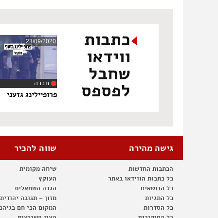
כתבות
23/09/2020
ווידאו
שחבל
חברה
לפספס
‏11:29
פרופיילינג גזעני
גישה מהירה
שווה להכיר
הכתבות החדשות
שיחה מקומית
כל כתבות הווידאו באתר
העוקץ
כל הנושאים
הגדה השמאלית
כל התגיות
מזון – תגובה יהודית
כל הסדרות
המקום הכי חם בגיהנ
כל הסיקורים
העין השביעית