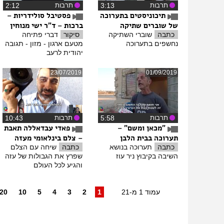
תרבות
‏3:13
תרבות
‏2:12
תיכוניסטים בתערוכה
פסטיבל סולידריות –
של שוברים שתיקה
ברכות – ד"ר ישי מנוחין
כתבה
שוברי השתיקה
סיקור
דברי פתיחה
נחשפים בתערוכה
מטעם ארגון - מזון - תגובה
יהודית לרעב
23/07/2019
01/09/2019
תרבות
‏5:58
תרבות
‏10:43
"מכאן ומשם" –
פאדי עבדאללה תאבת
תערוכה בבית הלבן
– צלם בינלאומי מעזה
כתבה
תערוכה בנושא
כתבה
שיחה עם הצלם
השיבה בקיבוץ ניר עוז
שפרץ את הגבולות של עזה
והגיע לכל העולם
עמוד 1 מ-21
1
2
3
4
5
10
20