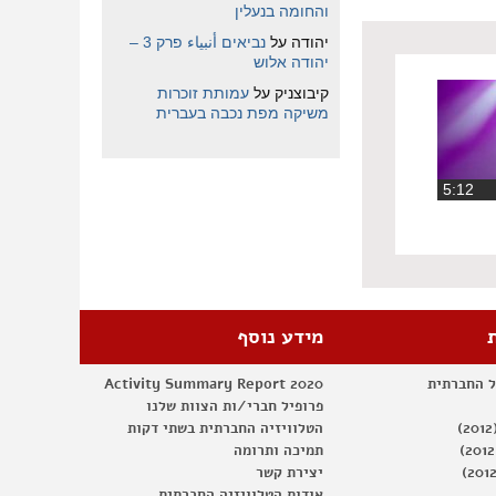
והחומה בנעלין
יהודה
על
נביאים أنبياء פרק 3 –
יהודה אלוש
קיבוצניק
על
עמותת זוכרות
משיקה מפת נכבה בעברית
‏5:12
מידע נוסף
ל החברתית
Activity Summary Report 2020
פרופיל חברי/ות הצוות שלנו
הטלוויזיה החברתית בשתי דקות
תמיכה ותרומה
יצירת קשר
אודות הטלוויזיה החברתית