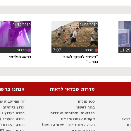
04/12/2019
24/03/2019
חברה
תרבות
‏7:07
"רציתי להפוך לגבר
דראג פוליטי
גבר…"
סדרות שכדאי לראות
אנחנו ברשת
100 קולות
דף הפייסבוק ש
בגוף ראשון
ערוץ ביוטיוב
הבדואים: מיתוסים ועובדות
כתבה בערוץ 1 (2012)
 לרעב
טקסים אלטרנטיביים
כתבה במעריב (2012)
ום
כלכלה שוויונית – יש חיה כזאת!
כתבה בגלובס (2012)
מבדק תקשורתי
דיווח ברשת RT