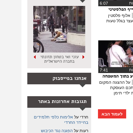
ת
‏6:07
יף הפלסטיני
אלוף פלסטין
עצר בגלל טעות
09/
עוני ואי בטחון תזונתי
בחברה הישראלית
ת
‏7:41
 בתוך המשפחה
אנחנו בפייסבוק
על ההצגה המקום
תכם העוסקת
ילדי תימן
תגובות אחרונות באתר
לעמוד הבא
חרדי
על
אלימות כלפי תלמידים
בחיידר החרדי
רעות
על
הפגנה נגד הכיבוש