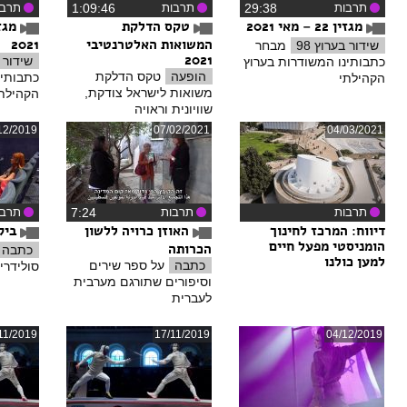
תרבות
‏29:38
תרבות
‏1:09:46
תרבו
מגזין 22 – מאי 2021
טקס הדלקת
המשואות האלטרנטיבי
2021
שידור בערוץ 98
מבחר
2021
שידור ב
כתבותינו המשודרות בערוץ
הופעה
טקס הדלקת
כתבותינ
הקהילתי
משואות לישראל צודקת,
הקהילת
שוויונית וראויה
12/2019
07/02/2021
04/03/2021
תרבות
תרבות
‏7:24
תרבו
דיווח
: המרכז לחינוך
האוזן כרויה ללשון
ביקו
הומניסטי מפעל חיים
הכרותה
כתבה
למען כולנו
כתבה
על ספר שירים
סולידריות 
וסיפורים שתורגם מערבית
לעברית
11/2019
17/11/2019
04/12/2019