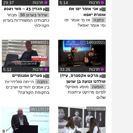
תרבות
‏5:14
תרבות
‏29:37
אני אומר יפו את
מגזין 23 – מאי 2021
אומרת יאפא
שידור בערוץ 98
מבחר
כתבה
אז מי אומר יפו
כתבותינו המשודרות בערוץ
ומי אומר יאפא?
הקהילתי
10/03/2021
14/03/2021
תרבות
‏33:26
תרבות
‏5:12
מרקש אקספרס, עידן
פערים אמנותיים
טולדנו ונועה בן שושן
כתבה
הייתה סולידריות
הופעה
מופע מוסיקלי
בין אמנים יהודים וערבים
לסיום פרויקט עיתונות
בתקופת הקורונה?
שלום
08/12/2019
11/12/2019