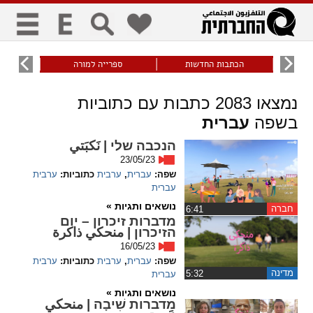
כללי
9
הכתבות החדשות
ספרייה למורה
עוני ו
title
keyboard
visibility_off
נמצאו
2083
כתבות עם כתוביות
ביטול הבהובים
ניווט מקלדת
סימון כותרות
בשפה
עברית
הנכבה שלי | نَكبَتي
זום
23/05/23
שפה:
עברית
,
ערבית
כתוביות:
ערבית
עברית
zoom_in
zoom_out
התרחק
התקרב
נושאים ותגיות »
חברה
‏6:41
מדברות זיכרון – יום
הזיכרון | منحكي ذاكرة
16/05/23
גופנים
שפה:
עברית
,
ערבית
כתוביות:
ערבית
מדינה
‏5:32
עברית
add_circle_outline
remove_circle_outline
נושאים ותגיות »
מדברות שִׁיבָה | منحكي
Increase font
Decrease font