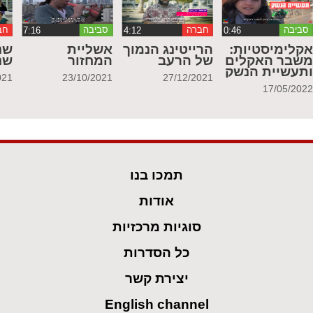
סביבה
חברה
סביבה
חב
קלימיסטיות:
הרייטינג הנמוך
אשליית
שנ
שבר האקלים
של הרעב
המחזור
שנ
תעשיית הנשק
021
23/10/2021
27/12/2021
17/05/202
תמכו בנו
אודות
סוגיות מרכזיות
כל הסדרות
יצירת קשר
English channel