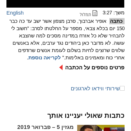
spellcheck
משך: 3:27
English
גופן קריא
כתבה
אופיר אברבוך, סרבן מצפון אשר ישב עד כה כבר
150 יום בכלא צבאי, מספר על החלטתו לסרב: "חשוב לי
להבהיר שלא כל אזרח במדינה מסכים למה שהצבא
ניגודיות צבעים
עושה. לא מדובר כאן ביהודים נגד ערבים, אלא באנשים
שלווים שרוצים לחיות בשלום לעומת אנשים שרודפים
brightness_low
brightness_high
ניגודיות בהירה
ניגודיות כהה
אחרי כוח ומאמינים באלימות."
לקריאה נוספת
.
פרטים נוספים על הכתבה
קישורים
font_download
format_underlined
קו תחתי לקישורים
סימון קישורים
flag
cached
כתבות שאולי יעניינו אותך
איפוס
השארת
מגזין 5 – פברואר 2019
כל
משוב