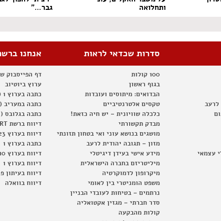
ותחלואה
גבר…"
סדרות שכדאי לראות
אנחנו ברשת
100 קולות
דף הפייסבוק ש
בגוף ראשון
ערוץ ביוטיוב
הבדואים: מיתוסים ועובדות
כתבה בערוץ 1 (2012)
 לרעב
טקסים אלטרנטיביים
כתבה במעריב (2012)
ום
כלכלה שוויונית – יש חיה כזאת!
כתבה בגלובס (2012)
מבדק תקשורתי
דיווח ברשת RT
מושגים בנושא עוני ואי בטחון תזונתי
דיווח בערוץ 23
מזון – תגובה יהודית לרעב
כתבה בערוץ 1
י עצמאי
מידע אישי בעידן דיגיטלי
דיווח בערוץ 10
מיליטריזם בחברה הישראלית
דיווח בערוץ 1
מיקרופון לדמוקרטיה
דיווח בעיתון פ
משפט הומניטרי בין לאומי
דיווח בוואלה
נרתמים – בטיחות לעובדי הבניין
סדר חברתי – מגזין אקטואליה
קולות מהבקעה