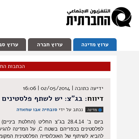
facebook
Youtube
Channel 98
ערוץ מדינה
ערוץ חברה
ערוץ סב
הכתבות הח
ידיעה כתובה |
02/05/2014 | 16:06
דיווח
: בג"צ: יש לשתף פלסטינים ב
נכתב על ידי
סובחיה אבו שחאדה
מדינה
ביום ב' 28.4.14 בג"צ החליט (החלטת
להביא לשיתוף של האוכלוסייה הפלסטינית המקומי