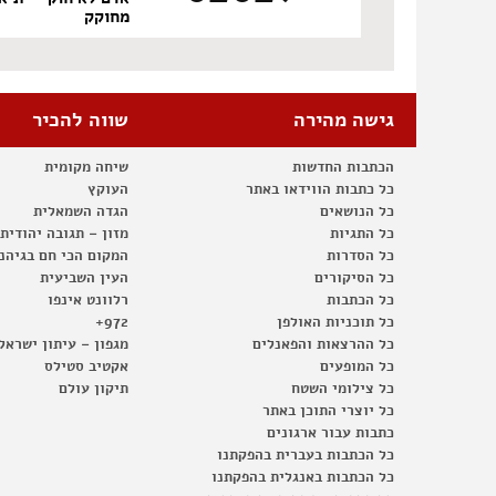
מחוקק
גישה מהירה
שווה להכיר
הכתבות החדשות
שיחה מקומית
כל כתבות הווידאו באתר
העוקץ
כל הנושאים
הגדה השמאלית
כל התגיות
מזון – תגובה יהודית
כל הסדרות
המקום הכי חם בגיהנ
כל הסיקורים
העין השביעית
כל הכתבות
רלוונט אינפו
כל תוכניות האולפן
972+
כל ההרצאות והפאנלים
מגפון – עיתון ישראל
כל המופעים
אקטיב סטילס
כל צילומי השטח
תיקון עולם
כל יוצרי התוכן באתר
כתבות עבור ארגונים
כל הכתבות בעברית בהפקתנו
כל הכתבות באנגלית בהפקתנו