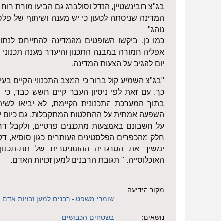
בג"צ רובינשטיין, הנדל וסולברג גם הביעו מורת רו
המדינה שניסתה לטעון כי יש מענה ושיתוף של פלס
נוהג".
כמו כן, ביקשו השופטים מהמדינה להתייחס לנתו
יום להגיב על הצעות המדינה.
"בג"צ השמיע קול ברור כי המצב התכנוני הקיים בעיי
כך. עם זאת לפי ניסיון העבר קיים חשש כבד, כ
בתוך המערכת התכנונית הקיימת, לא יביאו לשית
השפעה אמתית על ההחלטות המתקבלות. גם כיום יכו
על חשבונם באמצעות מתכננים פרטיים, ולקבל דח
חלק מהכפרים הפלסטינים העותרים כגון סוסיא, דקי
ימשיך את הטרגדיה ההומניטרית של תת-תכנון,
האוכלוסייה. " תגובת הרבנים למען זכויות האדם.
מקור הידיעה:
שומרי משפט - רבנים למען זכויות אדם
נושאים:
בשטחים הכבושים