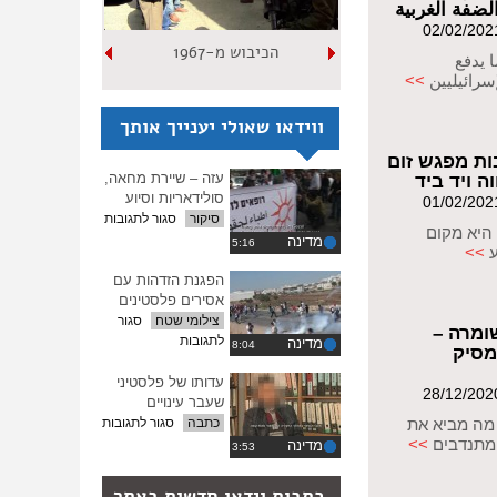
لضفة الغربية
הכיבוש מ-1967
 يدفع
سرائيليين
>>
ווידאו שאולי יענייך אותך
ות מפגש זום
עזה – שיירת מחאה,
 ויד ביד
סולידאריות וסיוע
על
סיקור
סגור לתגובות
 היא מקום
עזה
מדינה
ע
>>
–
שיירת
הפגנת הזדהות עם
מחאה,
אסירים פלסטינים
סולידאריות
צילומי שטח
סגור
ומרה –
וסיוע
על
לתגובות
מדינה
מסיק
הפגנת
הזדהות
עדותו של פלסטיני
עם
שעבר עינויים
אסירים
על
מה מביא את
כתבה
סגור לתגובות
פלסטינים
עדותו
מתנדבים
>>
מדינה
איפוס
של
כל
פלסטיני
כתבות וידאו חדשות באתר