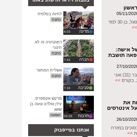
שעבר
ההגדרות
עינויים
אשון
לחיות בסלפית
כתבה
ראיון עם יניב סגל, בן 30 למד
>
מדינה
דמוקרטיה זה לא
חינוכי
ל אישה:
כתבה
ופאה תושבת
חברה
אשליית המחזור
ד"ר אינאס כעבר (31) ואני
כתבה
>>
סביבה
מרקש אקספרס,
ת את
עידן טולדנו ונועה בן
ל אינטרסים
שושן
הופעה
תרבות
סוכים במזרח
אנחנו בפייסבוק
ת
>>