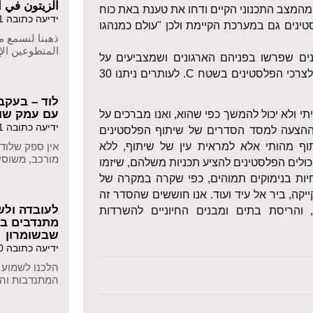
الزيتون في ا
ח מהמצב התכנוני הקיים ודחו את טענת באת כוח
ידיעה כתובה 02/02/2021
טינים גם במערכת הקיימת ולכן "עולם כמנהגו
ذهبنا لنسمع ما
المتطوعين الإ
נים שפרשו בפניהם הארגונים ושמצביעים על
אפליה חמורה במבנה התכנון והיעדר מענה תכנוני לצרכי הפלסטינים בשטח C. לעותרים ניתנו 30
לוד – בעקב
עם עמק שווה
תי ולא יכול להמשך כפי שהוא, ואנו מברכים על
ידיעה כתובה 01/02/2021
י ההצעה למסד הסדרים של שיתוף הפלסטינים
וף מהותי אלא למראית עין של שיתוף, ללא
אין ספק שלוד
מורכב, משוס
לים הפלסטינים להציע תכניות משלהם, שיזמו
יות בנימוקים תמוהים, כפי שקרה במקרה של
יקה, ביר אל עיד ועוד. אנו חוששים שהסדר זה
לעובדה ולש
 והריסת בתים ומבנים החיוניים להשרדות
מתנדבים ב
שבשומרון
ידיעה כתובה 28/12/2020
הלכנו לשמוע 
המתנדבות וה