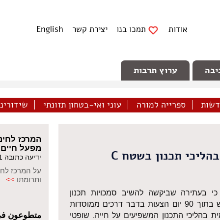
אודות
תמכו בנו
יצירת קשר
English
יבה
ערוץ תרבות
דשות
ספרייה למורה
עוני ואי-בטחון תזונתי
שידורינו 
המרכז לחינו
מפעל חיים ל
הליכי תכנון בשטח C
ידיעה כתובה 04/03/2021
על המרכז לחי
ותרומתו
>>
 ביניים) כי בעתירה שביקשה להשיב סמכויות תכנון
לפלסטינים בכפריהם בשטח C, על המדינה להגיש בתוך 90 יום הצעות בדבר דרכים ממוסדות
متطوعون في
ת בהליכי התכנון המשפיעים על חייה. שופטי