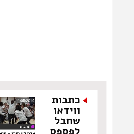
כתבות
11/05/2019
ווידאו
שחבל
תרבות
לפספס
‏8
אדם לא חוקי – תיא