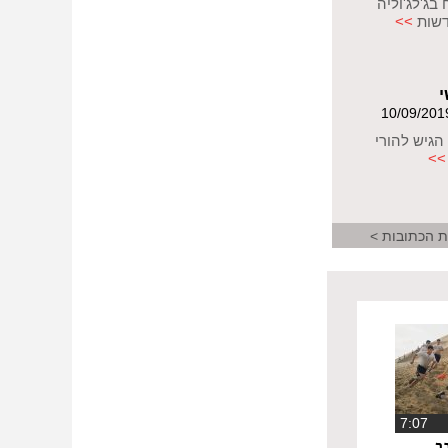
בג'לג'וליה
דשות
>>
י
הגיש להורי
>>
ת הכתובות >
‏7:07
ר