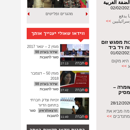
لضفة الغربية
מהגרים ופליטים
 يدفع
سرائيليين
>>
ווידאו שאולי יענייך אותך
ות מפגש זום
מגזין 2 – ינואר 2017
 ויד ביד
שידור בערוץ 98
על
סגור לתגובות
 היא מקום
מגזין
חברה
ע
>>
2
–
מגזין 50 – דצמבר
ינואר
2018
2017
שידור בערוץ 98
ומרה –
על
סגור לתגובות
חברה
מסיק
מגזין
50
זכויות וצדק חברתי
–
בתחום הדיור
דצמבר
מה מביא את
הרצאה/ראיון
סגור
2018
על
מתנדבים
>>
לתגובות
חברה
זכויות
וצדק
כתבות וידאו חדשות באתר