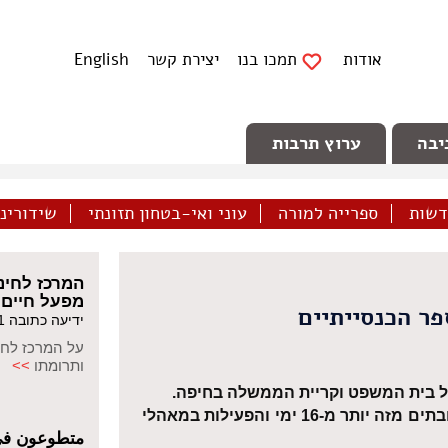
אודות
תמכו בנו
יצירת קשר
English
יבה
ערוץ תרבות
דשות
ספרייה למורה
עוני ואי-בטחון תזונתי
שידורינו 
המרכז לחינו
מפעל חיים ל
ר הכנסייתיים
ידיעה כתובה 04/03/2021
על המרכז לחי
ותרומתו
>>
נמשכת המחאה בכל הארץ. 33,000 תלמידים שובתים מזה יותר מ-16 ימי והפעילות במאהלי
متطوعون في