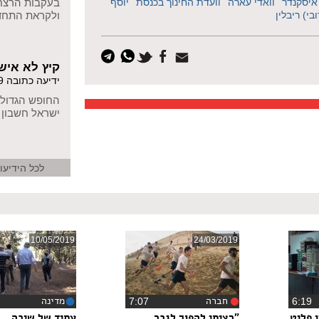
בעקבות הרצח 
 איסקנדר
וואדי עארה
וועדת החינוך בכנסת
יוסף
ולקראת התח
בי) ריבלין
קיץ לא איש
ידיעה כתובה 10/09/2019
החופש הגדול 
ישראל חשבון
לכל הידיעו
10/05/2019
24/03/2019
חברה
מדינה
6:1
‏7:07
‏2
 פליט
"רציתי להפוך לגבר
עתיד של שיבה