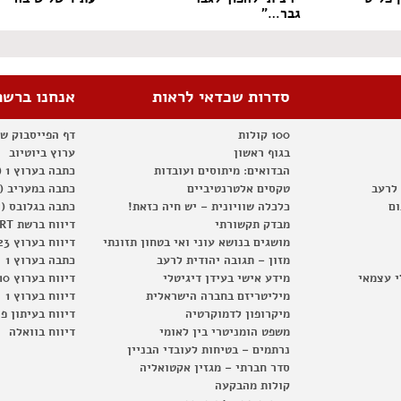
גבר…"
סדרות שכדאי לראות
אנחנו ברשת
100 קולות
דף הפייסבוק ש
בגוף ראשון
ערוץ ביוטיוב
הבדואים: מיתוסים ועובדות
כתבה בערוץ 1 (2012)
 לרעב
טקסים אלטרנטיביים
כתבה במעריב (2012)
ום
כלכלה שוויונית – יש חיה כזאת!
כתבה בגלובס (2012)
מבדק תקשורתי
דיווח ברשת RT
מושגים בנושא עוני ואי בטחון תזונתי
דיווח בערוץ 23
מזון – תגובה יהודית לרעב
כתבה בערוץ 1
י עצמאי
מידע אישי בעידן דיגיטלי
דיווח בערוץ 10
מיליטריזם בחברה הישראלית
דיווח בערוץ 1
מיקרופון לדמוקרטיה
דיווח בעיתון פ
משפט הומניטרי בין לאומי
דיווח בוואלה
נרתמים – בטיחות לעובדי הבניין
סדר חברתי – מגזין אקטואליה
קולות מהבקעה