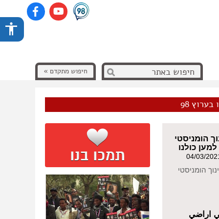
חיפוש מתקדם »
בערוץ 98
ך הומניסטי
מען כולנו
נוך הומניסטי
 اراضي