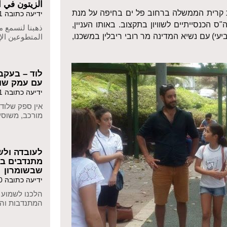
الزيتون في ا
ת קרית הממשלה ברחוב פל ים בחיפה על מנת
ידיעה כתובה 02/02/2021
הכנסייתיים לשוויון בתקצוב. באותו העניין,
ذهبنا لنسمع ما
עי) עם נשיא המדינה מר רובי ריבלין במשכנו,
المتطوعين الإ
לוד – בעקב
עם עמק שווה
ידיעה כתובה 01/02/2021
אין ספק שלוד
מורכב, משוס
לעובדה ולש
מתנדבים ב
שבשומרון
ידיעה כתובה 28/12/2020
הלכנו לשמוע 
המתנדבות וה