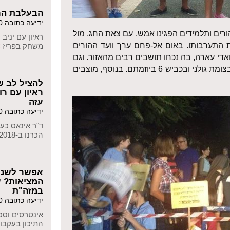
הבעלבת הר
ידיעה כתובה 05/11/2020
רים ותלמידים הפגינו אמש, עם צאת החג, מול
ת התערבותו. באום אל-פחם ערך וועד ההורים
משחק בפריז
>
אדי עארה, בה נכחו תושבים רבים מהאזור. וגם
הורי תלמידים מבית ספר אלמוחלס בנצרת הפגינו בצומת גולני ובכביש 6 ביוזמתם. בנוסף, מוצבים
להציל לב ש
ראיון עם ר
עזה
ידיעה כתובה 27/10/2020
הכרנו ב-2018, בקורס
אפשר לשנו
המציאות? ע
במזה"ת
ידיעה כתובה 26/10/2020
אינטרסים וסכ
התיכון בעקבו