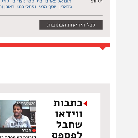
תגיות:
אום אל פאחם
בתי ספר נוצריים
ג'ורג'
ג'בארין
יוסף מרגי
נפתלי בנט
ראובן (רו
לכל הידיעות הכתובות
כתבות
30/03/2020
ווידאו
שחבל
חברה
לפספס
‏9
קורונה לא מפלה בין