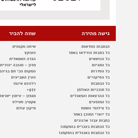
לישראלי
גישה מהירה
שווה להכיר
הכתבות החדשות
שיחה מקומית
כל כתבות הווידאו באתר
העוקץ
כל הנושאים
הגדה השמאלית
כל התגיות
מזון – תגובה יהודית
כל הסדרות
המקום הכי חם בגיהנ
כל הסיקורים
העין השביעית
כל הכתבות
רלוונט אינפו
כל תוכניות האולפן
972+
כל ההרצאות והפאנלים
מגפון – עיתון ישראל
כל המופעים
אקטיב סטילס
כל צילומי השטח
תיקון עולם
כל יוצרי התוכן באתר
כתבות עבור ארגונים
כל הכתבות בעברית בהפקתנו
כל הכתבות באנגלית בהפקתנו