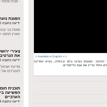
- סבלו פחות
>
הפגנת נוער
ידיעה כתובה 28/06/2020
מאות בני ובנו
הארץ חתמו
>
צעירי ירוש
את הנרטיב
(
Available in English »
)
ידיעה כתובה 21/05/2020
חינוך. הפגנות נערכו ביפו וברמלה, נשיא המדינה
לא החלו עדיין את שנת הלימודים.
מדינת ישראל 
לווטרנים של
>
תוכנית חומ
הפשיעה ביי
הערביים
ידיעה כתובה 09/10/2019