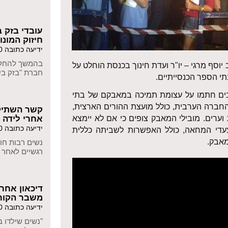
עובדי בזק ב
חיזוק המונו
ידיעה כתובה 21/10/2020
בהמשך להחלט
יוסף מרגי – יו"ר ועדת חינוך בכנסת הוחלט על
חברת "בזק בי
תי הספר הכנסייתיים.
בים חתמו על עצומת תמיכה במאבקם של בתי
החברה הערבית, כולל מועצת ההורים הארצית,
קשר השתיקה
ערים. מובילי המאבק צופים כי אם לא יימצא
אחרי לידה
ידיעה כתובה 10/08/2020
צעדי המחאה, כולל האפשרות לשביתה כללית
מאבק.
נשים רבות חו
רגשיים לאחר 
דיכאון אחרי
משבר הקור
ידיעה כתובה 09/08/2020
"נשים שילדו 