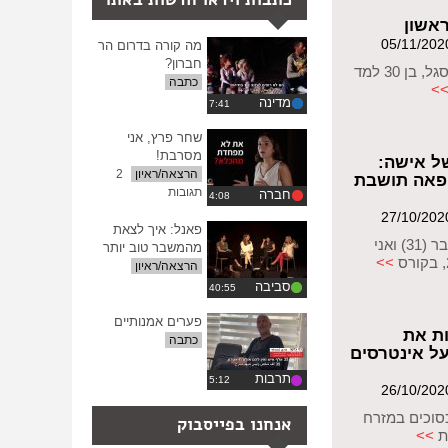
חברתי
בתחום
אשון
הדיור
מה קורה בדרום הר
חברון?
ראיון עם יניב סגל, בן 30 למד
כתבה
>
מדינה
שחר פרץ, אני
מסרבת!
ל אישה:
הרצאה/ראיון
2
ופאה תושבת
תגובות
חברה
פאנל: איך לצאת
ד"ר אינאס כעבר (31) ואני
מהמשבר טוב יותר
>>
הרצאה/ראיון
סביבה
פערים אמנותיים
ת את
כתבה
ל אינטרסים
תרבות
סוכים במזרח
אנחנו בפייסבוק
ת
>>