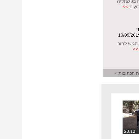
בג'לג'וליה
דשות
>>
י
הגיש להורי
>>
ת הכתובות >
20:1