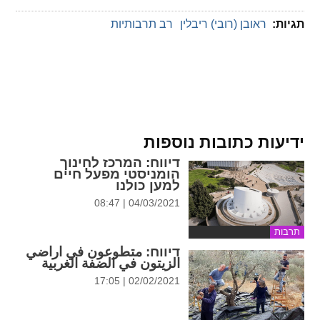
תגיות:
ראובן (רובי) ריבלין
רב תרבותיות
ידיעות כתובות נוספות
דיווח
: המרכז לחינוך
הומניסטי מפעל חיים
למען כולנו
04/03/2021 | 08:47
תרבות
דיווח
: متطوعون في اراضي
الزيتون في الضفة الغربية
02/02/2021 | 17:05