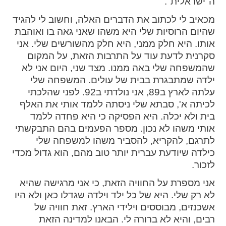
ה"ישראלית".
מכאיב לי לכתוב את הדברים האלה, וחשוב לי להגיד
שהיום הרוסיות שלי היא משהו שאני גאה בו ואוהבת
אותו. היא חלק ממני, היא חלק מהשורשים שלי. אני
סקרנית לדעת עוד על התרבות הזאת, על המקום
שהמשפחה שלי באה ממנו. מצד שני, היום אני לא
ילדה שמתבגרת בבית של עולים. המשפחה שלי
עלתה לארץ ב89, אני נולדתי ב92. לפני שהלכתי
לכיתה א', סבתא שלי ניסתה ללמד אותי את האלף
בית ולא יכלה. היא הפסיקה כי היא פחדה ללמד
אותי משהו לא נכון. מספר הפעמים בהם התבקשתי
לתרגם, להקריא, להסביר משהו למשפחה שלי
כילדה שיודעת עברית יותר טוב מהם, הוא גדול מכדי
לזכור.
אני מספרת על החוויה הזאת, כי אני מרגישה שהיא
לא רק שלי. היא של כל ילד וילדה שגדלו כאן ולא היו
אשכנזים, מבוססים וילידי הארץ. זאת חוויה של
רבים, והיא לא ברורה לי. הבאנו למדינה הזאת