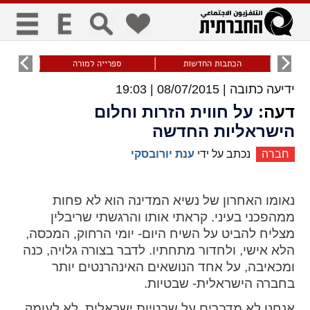
כללי
9
הכתבות החדשות
ספרייה למורה
עוני ו
ידיעה כתובה |
08/07/2015 | 19:03
title
keyboard
visibility_off
ביטול הבהובים
ניווט מקלדת
סימון כותרות
דעה
: על חווית הזרות וחלום
הישראליות החדשה
חברה
נכתב על ידי
ענת יורובסקי
זום
zoom_in
zoom_out
נאומו האחרון של נשיא המדינה הוא לא פחות
התרחק
התקרב
ממהפכני בעיני. קראתי אותו והרגשתי שריבלין
מצליח להביט על השיח היום- יומי הרחוק, המכסה,
הלא אישי, ולחדור מתחתיו. לדבר בצורה גלויה, כנה
גופנים
ומכאיבה, על אחד הנושאים האינהרנטים יותר
בחברה הישראלית- שבטיות.
add_circle_outline
remove_circle_outline
Increase font
Decrease font
אנחנו לא מדברים על שבטיות ישראלית, לא לעומק.