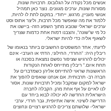
אנשים מכל נקודה על הגלובוס. תרבויות שונות,
מסורות שונות, ערכים מגוונים. נוצר כאן תמהיל
אנושי מעניין, מרגש, ייחודי. במקום לתת לו להיות,
ללמוד את מה שאפשר מכל תרבות, וליצר אתוס וסט
ערכים ישראלי שנובע מתוך השפע הזה- ביישנו את
כל מי ש"שונה", והצבנו דמות אחת כדמות שצריך
לשאוף אליה כדי להיות ישראלי.
לדעתי, אחד המשפטים החשובים ביותר בנאומו של
ריבלין היה: "החרדי, החילוני, הדתי או הערבי- אינם
יכולים להרגיש שציפור נפשם נמצאת בסכנה או
תחת איום." ריבלין מתייחס לאחת הנקודות
הראשונות שראוי להתייחס אליהן כשמדברים על
חברה רב- תרבותית. אם אנחנו שואפים להפוך את
ישראל למקום שמקבל ומכיל תרבויות שונות, אסור
לנו לאיים על אף אחת מהן. הקבלה לחברה
הישראלית החדשה לא יכולה לבוא ביחד עם
הדרישה לשינוי. אישה אתיופית, גבר חרדי, ערבי
ישראלי- שלושתם צריכים להרגיש רצויים ונחוצים