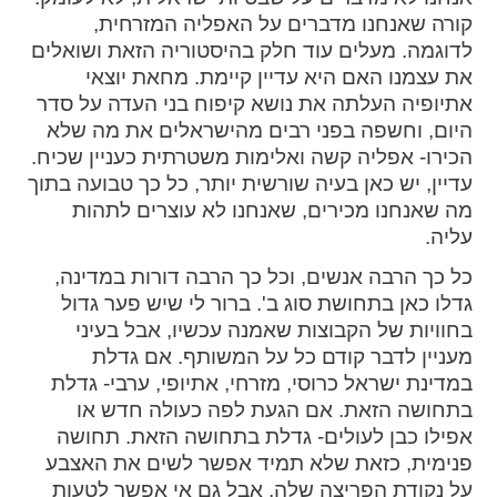
קורה שאנחנו מדברים על האפליה המזרחית,
spellcheck
לדוגמה. מעלים עוד חלק בהיסטוריה הזאת ושואלים
גופן קריא
את עצמנו האם היא עדיין קיימת. מחאת יוצאי
אתיופיה העלתה את נושא קיפוח בני העדה על סדר
היום, וחשפה בפני רבים מהישראלים את מה שלא
ניגודיות צבעים
הכירו- אפליה קשה ואלימות משטרתית כעניין שכיח.
עדיין, יש כאן בעיה שורשית יותר, כל כך טבועה בתוך
brightness_low
brightness_high
מה שאנחנו מכירים, שאנחנו לא עוצרים לתהות
ניגודיות בהירה
ניגודיות כהה
עליה.
כל כך הרבה אנשים, וכל כך הרבה דורות במדינה,
קישורים
גדלו כאן בתחושת סוג ב'. ברור לי שיש פער גדול
בחוויות של הקבוצות שאמנה עכשיו, אבל בעיני
font_download
format_underlined
מעניין לדבר קודם כל על המשותף. אם גדלת
קו תחתי לקישורים
סימון קישורים
במדינת ישראל כרוסי, מזרחי, אתיופי, ערבי- גדלת
בתחושה הזאת. אם הגעת לפה כעולה חדש או
flag
cached
אפילו כבן לעולים- גדלת בתחושה הזאת. תחושה
איפוס
השארת
פנימית, כזאת שלא תמיד אפשר לשים את האצבע
כל
משוב
על נקודת הפריצה שלה, אבל גם אי אפשר לטעות