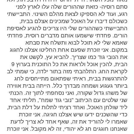
סתם רוסיה- כזאת שההורים שלה עלו לארץ לפני
רגע, ועוד לא הספיקו לצאת מהלם השינוי. התביישתי
כשכולם דיברו על האוכל שמכינים אצלם בבית,
התביישתי כשההורים שלי היו צריכים להגיע לאסיפת
הורים. פחדתי שישמעו אותם מדברים רוסית, פחדתי
שאמא שלי לא תוכל לבוא ותשלח את סבתא
במקום. אני זוכרת שפעם אחת החליטו אצלנו לחגוג
את הנובי גוד כמו שצריך. להביא עץ, לקשט את
הבית, להכין אוכל ולראות את כל התוכנית בערוץ 9
לקראת החג. התלהבתי מזה בתור ילדה, כי שמתי לב
להתרגשות בבית, ראיתי שפתאום מתייחסים לחג
ביותר געגוע ושמחה מבדרך כלל. הייתה בבית אווירה
של משהו גדול שקורה, ואני נסחפתי לתוך זה. הכנתי
שני שלטים עם הכיתוב "נובי גוד שמח", תליתי אחד
ליד שולחן האוכל, ואחד רציתי לתלות על דלת הבית,
כדי שהשכנים ידעו שיש אצלנו חגיגה. אני זוכרת
שאמרו לי להוריד את זה, שאף אחד לא צריך לדעת
שאנחנו חוגגים חג לא יהודי, זה לא מקובל. אני זוכרת