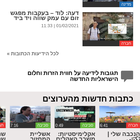
מדינה
דעה
: לוד – בעקבות מפגש
זום עם עמק שווה ויד ביד
01/02/2021 | 11:33
חברה
לכל הידיעות הכתובות »
תגובות לידיעה על חווית הזרות וחלום
הישראליות החדשה
כתבות חדשות מהערוצים
חברה
סביבה
סביבה
חב
נכבה שלי |
אקלימיסטיות:
אשליית
שנ
َكبَتي
משבר האקלים
המחזור
שנ