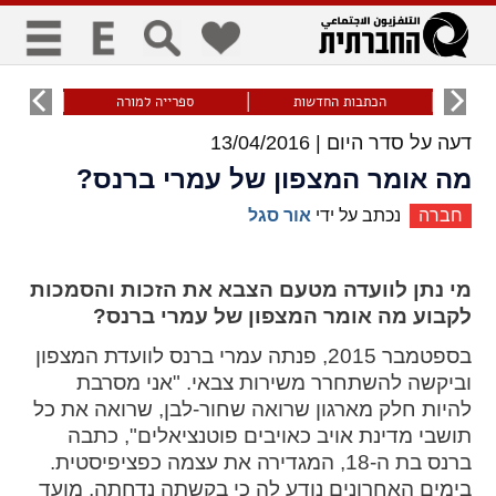
כללי
9
הכתבות החדשות
ספרייה למורה
עוני ו
דעה על סדר היום |
13/04/2016
title
keyboard
visibility_off
ביטול הבהובים
ניווט מקלדת
סימון כותרות
מה אומר המצפון של עמרי ברנס?
חברה
נכתב על ידי
אור סגל
זום
מי נתן לוועדה מטעם הצבא את הזכות והסמכות
zoom_in
zoom_out
לקבוע מה אומר המצפון של עמרי ברנס?
התרחק
התקרב
בספטמבר 2015, פנתה עמרי ברנס לוועדת המצפון
וביקשה להשתחרר משירות צבאי. "אני מסרבת
גופנים
להיות חלק מארגון שרואה שחור-לבן, שרואה את כל
תושבי מדינת אויב כאויבים פוטנציאלים", כתבה
add_circle_outline
remove_circle_outline
ברנס בת ה-18, המגדירה את עצמה כפציפיסטית.
Increase font
Decrease font
בימים האחרונים נודע לה כי בקשתה נדחתה, מועד