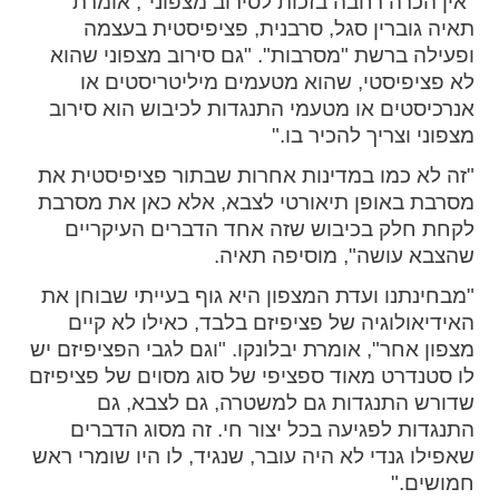
"אין הכרה רחבה בזכות לסירוב מצפוני", אומרת
ההגדרות
תאיה גוברין סגל, סרבנית, פציפיסטית בעצמה
ופעילה ברשת "מסרבות". "גם סירוב מצפוני שהוא
לא פציפיסטי, שהוא מטעמים מיליטריסטים או
אנרכיסטים או מטעמי התנגדות לכיבוש הוא סירוב
מצפוני וצריך להכיר בו."
"זה לא כמו במדינות אחרות שבתור פציפיסטית את
מסרבת באופן תיאורטי לצבא, אלא כאן את מסרבת
לקחת חלק בכיבוש שזה אחד הדברים העיקריים
שהצבא עושה", מוסיפה תאיה.
"מבחינתנו ועדת המצפון היא גוף בעייתי שבוחן את
האידיאולוגיה של פציפיזם בלבד, כאילו לא קיים
מצפון אחר", אומרת יבלונקו. "וגם לגבי הפציפיזם יש
לו סטנדרט מאוד ספציפי של סוג מסוים של פציפיזם
שדורש התנגדות גם למשטרה, גם לצבא, גם
התנגדות לפגיעה בכל יצור חי. זה מסוג הדברים
שאפילו גנדי לא היה עובר, שנגיד, לו היו שומרי ראש
חמושים."