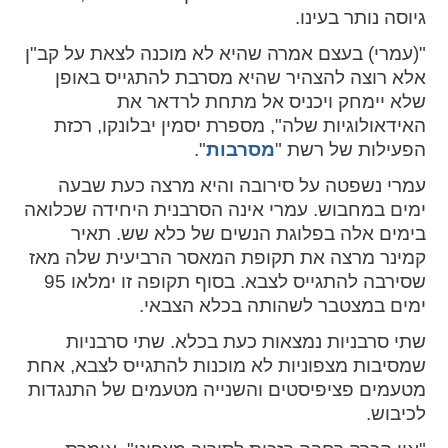
גיוסה נותר בעינו.
spellcheck
"(עמרי) בעצם אמרה שהיא לא מוכנה לצאת על קב"ן
גופן קריא
אלא רוצה להצהיר שהיא מסרבת להתגייס באופן
שלא יימחק ויכניס אל מתחת לרדאר את
האידאולוגיות שלה", מספרת יסמין יבלונקו, רכזת
ניגודיות צבעים
הפעילות של רשת "
מסרבות
".
brightness_low
brightness_high
עמרי נשפטה על סירובה והיא מרצה כעת שבעה
ניגודיות בהירה
ניגודיות כהה
ימים במחבוש. עמרי אינה הסרבנית היחידה שכלואה
בימים אלה בפלוגת הנשים של כלא שש. תאיר
קמינר מרצה את תקופת המאסר הרביעית שלה מאז
קישורים
שסירבה להתגייס לצבא. בסוף תקופה זו ימלאו 95
ימים במצטבר לשהותה בכלא הצבאי.
font_download
format_underlined
קו תחתי לקישורים
סימון קישורים
שתי סרבניות נמצאות כעת בכלא. שתי סרבניות
שמסיבות מצפוניות לא מוכנות להתגייס לצבא, אחת
flag
cached
מטעמים פציפיסטים והשנייה מטעמים של התנגדות
איפוס
השארת
לכיבוש.
כל
משוב