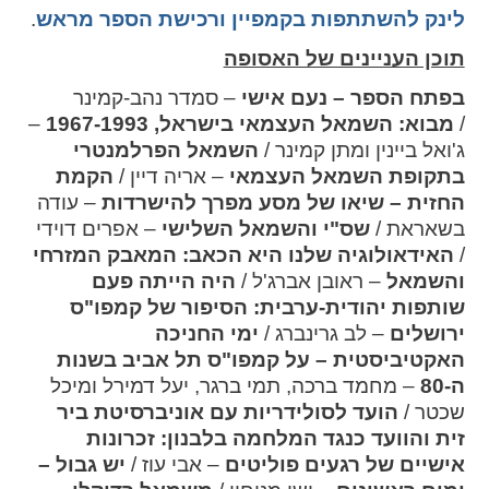
ההגדרות
לינק להשתתפות בקמפיין ורכישת הספר מראש
.
תוכן העניינים של האסופה
בפתח הספר – נעם אישי
– סמדר נהב-קמינר
/
מבוא: השמאל העצמאי בישראל, 1967-1993
–
ג'ואל ביינין ומתן קמינר /
השמאל הפרלמנטרי
בתקופת השמאל העצמאי
– אריה דיין /
הקמת
החזית – שיאו של מסע מפרך להישרדות
– עודה
בשאראת /
שס"י והשמאל השלישי
– אפרים דוידי
/
האידאולוגיה שלנו היא הכאב: המאבק המזרחי
והשמאל
– ראובן אברג'ל /
היה הייתה פעם
שותפות
יהודית-ערבית: הסיפור של קמפו"ס
ירושלים
– לב גרינברג /
ימי החניכה
האקטיביסטית – על קמפו"ס תל אביב בשנות
ה-80
– מחמד ברכה, תמי ברגר, יעל דמירל ומיכל
שכטר /
הועד לסולידריות עם אוניברסיטת ביר
זית והוועד כנגד המלחמה בלבנון: זכרונות
אישיים של רגעים פוליטים
– אבי עוז /
יש גבול –