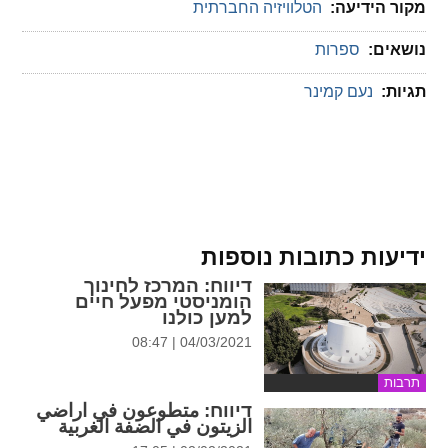
מקור הידיעה:
הטלוויזיה החברתית
נושאים:
ספרות
תגיות:
נעם קמינר
ידיעות כתובות נוספות
דיווח
: המרכז לחינוך
הומניסטי מפעל חיים
למען כולנו
04/03/2021 | 08:47
תרבות
דיווח
: متطوعون في اراضي
الزيتون في الضفة الغربية