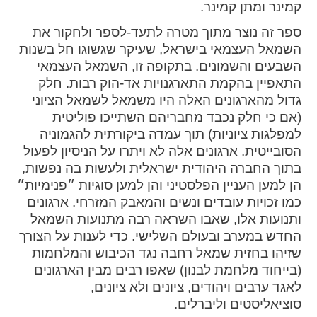
קמינר ומתן קמינר.
spellcheck
ספר זה נוצר מתוך מטרה לתעד-לספר ולחקור את
גופן קריא
השמאל העצמאי בישראל, שעיקר שגשוגו חל בשנות
השבעים והשמונים. בתקופה זו, השמאל העצמאי
התאפיין בהקמת התארגנויות אד-הוק רבות. חלק
ניגודיות צבעים
גדול מהארגונים האלה היו משמאל לשמאל הציוני
(אם כי חלק נכבד מחבריהם השתייכו פוליטית
brightness_low
brightness_high
למפלגות ציוניות) תוך עמדה ביקורתית להגמוניה
ניגודיות בהירה
ניגודיות כהה
הסובייטית. ארגונים אלה לא ויתרו על הניסיון לפעול
בתוך החברה היהודית ישראלית ולעשות בה נפשות,
הן למען העניין הפלסטיני והן למען סוגיות ״פנימיות״
קישורים
כמו זכויות עובדים ונשים והמאבק המזרחי. ארגונים
ותנועות אלו, שאבו השראה רבה מתנועות השמאל
font_download
format_underlined
החדש במערב ובעולם השלישי. כדי לענות על הצורך
קו תחתי לקישורים
סימון קישורים
שזיהו בחזית שמאל רחבה נגד הכיבוש והמלחמות
(בייחוד מלחמת לבנון) שאפו רבים מבין הארגונים
flag
cached
לאגד ערבים ויהודים, ציונים ולא ציונים,
איפוס
השארת
סוציאליסטים וליברלים.
כל
משוב