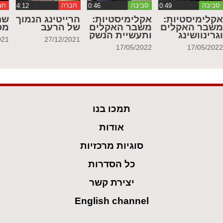
סביבה
סביבה
חברה
חב
קלימיסטיות:
אקלימיסטיות:
הרייטינג הנמוך
שח
שבר האקלים
משבר האקלים
של הרעב
מס
גרינוושינג
ותעשיית הנשק
021
27/12/2021
17/05/2022
17/05/202
תמכו בנו
אודות
סוגיות מרכזיות
כל הסדרות
יצירת קשר
English channel