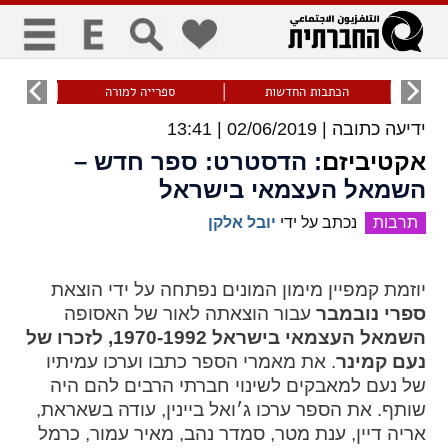
כללי
9
הכתבות החדשות
ספרייה למורה
עוני ו
ידיעה כתובה |
02/06/2019 | 13:41
title
keyboard
visibility_off
ביטול הבהובים
ניווט מקלדת
סימון כותרות
אקטיביזם
: הדסטרט: ספר חדש –
השמאל העצמאי בישראל
תרבות
נכתב על ידי
יובל אלקן
זום
zoom_in
zoom_out
יוזמת קמפיין מימון המונים נפתחה על ידי הוצאת
התרחק
התקרב
ספרי נובמבר
עבור הוצאתה לאור של האסופה
השמאל העצמאי בישראל 1970-1992, לזכרו של
נעם קמינר
. את מאמרי הספר כתבו וערכו עמיתיו
גופנים
של נעם למאבקים לשינוי חברתי הרבים להם היה
שותף. את הספר ערכו ג׳ואל ביינין, עודה בשאראת,
add_circle_outline
remove_circle_outline
אריה דיין, ענת מטר, סמדר נהב, מאיר עמור, כרמל
Increase font
Decrease font