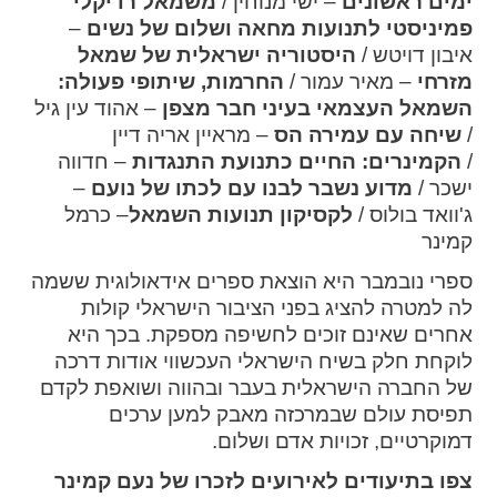
ימים ראשונים
– ישי מנוחין /
משמאל רדיקלי
פמיניסטי לתנועות מחאה ושלום של נשים
–
איבון דויטש /
היסטוריה ישראלית של שמאל
מזרחי
– מאיר עמור /
החרמות, שיתופי פעולה:
השמאל העצמאי בעיני חבר מצפן
– אהוד עין גיל
/
שיחה עם עמירה הס
– מראיין אריה דיין
/
הקמינרים: החיים כתנועת התנגדות
– חדווה
ישכר /
מדוע נשבר לבנו עם לכתו של נועם
–
ג'וואד בולוס /
לקסיקון תנועות השמאל
– כרמל
קמינר
ספרי נובמבר היא הוצאת ספרים אידאולוגית ששמה
לה למטרה להציג בפני הציבור הישראלי קולות
אחרים שאינם זוכים לחשיפה מספקת. בכך היא
לוקחת חלק בשיח הישראלי העכשווי אודות דרכה
של החברה הישראלית בעבר ובהווה ושואפת לקדם
תפיסת עולם שבמרכזה מאבק למען ערכים
דמוקרטיים, זכויות אדם ושלום.
צפו בתיעודים לאירועים לזכרו של נעם קמינר