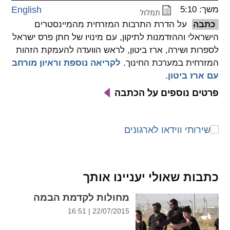
משך: 5:10
English
spellcheck
כתבה
על הדרת התרבות המזרחית מהמיינסטרים
גופן קריא
הישראלי וההזדמנות לתיקון, עם מינויו של חתן פרס ישראל
לספרות ושירה, ארז ביטון, לראש הוועדה להעמקת הזהות
המזרחית במערכת החינוך.
לקריאה נוספת וראיון מורחב
ניגודיות צבעים
עם ארז ביטון
.
brightness_low
brightness_high
פרטים נוספים על הכתבה
ניגודיות בהירה
ניגודיות כהה
קישורים
font_download
format_underlined
קו תחתי לקישורים
סימון קישורים
כתבות שאולי יעניינו אותך
flag
cached
מחולות לקדמת הבמה
איפוס
השארת
22/07/2015 | 16:51
כל
משוב