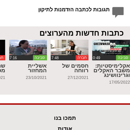
תגובות לכתבה הזדמנות לתיקון
כתבות חדשות מהערוצים
סביבה
חברה
סביבה
חב
קלימיסטיות:
חסמים של
אשליית
שח
שבר האקלים
רווחה
המחזור
מס
גרינוושינג
021
23/10/2021
27/12/2021
17/05/202
תמכו בנו
אודות