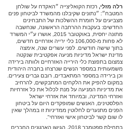
רלה מזלי,
רכזת הקואליצייה ״האקדח על שולחן
המטבח״: ״נתונים שקיבלנו מהמשרד לביטחון פנים
מצביעים על חומרת ההשלכות של התבחינים
החדשים: בעקבות ההרחבה הראשונה, שנחשבה
מתונה יחסית, באוקטובר 2015, אושרו ע״י המשרד
לא פחות מ-106,000 כלי ירייה אזרחיים חדשים,
בתוך שישה חודשים. לפני עשרים שנה, אימצה
מדינת ישראל מדיניות מניעה אפקטיבית שנקטה
צמצום בתפוצת כלי הירייה האזרחיים ולוותה בירידה
משמעותית במספר הנשים שנרצחו בחברה היהודית
וכן בירידה במספר המתאבדים, רובם גברים צעירים.
במקום להפיק את הלקחים המתבקשים, להרחיב
את מדיניות המניעה על מנת לכלול את כל אזרחיות
ואזרחי המדינה, ובמיוחד את אזרחי ישראל
הפלסטינים, האנשים שמופקדים היום על ביטחון
הפנים מתנערים לחלוטין ממדיניות זו במהלך שאין
לו שום קשר לביטחון אישי ואזרחי".
בתחילת ספטמבר 2018, הגישו הארגונים החברים