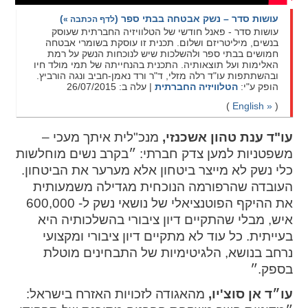
עושות סדר – נשק אבטחה בבתי ספר
(
)
לדף הכתבה »
עושות סדר - פאנל חודשי של הטלוויזיה החברתית שעוסק
בנשים, מיליטריזם ושלום. תכנית זו עוסקת בשומרי אבטחה
חמושים בבתי ספר ולהשלכות שיש לנוכחות הנשק על רמת
האלימות ועל תוצאותיה. התכנית בהנחייתה של תמי מולד חיו
ובהשתתפות עו"ד רלה מזלי, ד"ר ורד נאמן-חביב ונגה הורביץ.
הופק ע"י:
הטלוויזיה החברתית
| עלה ב: 26/07/2015
(
English »
)
עו"ד ענת טהון אשכנזי,
מנכ"לית איתך מעכי –
משפטניות למען צדק חברתי: ״בקרב נשים מוחלשות
כלי נשק לא מייצר ביטחון אלא מערער את הביטחון.
העובדה שהרפורמה הנוכחית מגדילה משמעותית
את ההיקף הפוטנציאלי של נושאי נשק ל- 600,000
איש, מבלי שהתקיים דיון ציבורי בהשלכותיה היא
בעייתית. כל עוד לא מתקיים דיון ציבורי ומקצועי
נרחב בנושא, הלגיטימיות של התבחינים מוטלת
בספק.״
עו״ד אן סוצ'יו,
מהאגודה לזכויות האזרח בישראל: