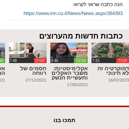
הנה כתבה שראוי לקרוא:
https://www.inn.co.il/News/News.aspx/384393
כתבות חדשות מהערוצים
חברה
סביבה
חברה
סב
מוקרטיה זה
אקלימיסטיות:
חסמים של
אש
א חינוכי
משבר האקלים
רווחה
המ
ותעשיית הנשק
021
27/12/2021
16/02/202
17/05/2022
תמכו בנו