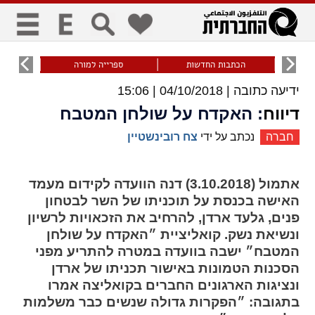
כללי
9
הכתבות החדשות
ספרייה למורה
עוני ו
ידיעה כתובה |
04/10/2018 | 15:06
title
keyboard
visibility_off
ביטול הבהובים
ניווט מקלדת
סימון כותרות
דיווח
: האקדח על שולחן המטבח
חברה
נכתב על ידי
צח רובינשטיין
זום
אתמול (3.10.2018) דנה הוועדה לקידום מעמד
zoom_in
zoom_out
האישה בכנסת על תוכניתו של השר לבטחון
התרחק
התקרב
פנים, גלעד ארדן, להרחיב את הזכאויות לרשיון
ונשיאת נשק. קואליציית ״האקדח על שולחן
המטבח״ ישבה בוועדה במטרה להתריע מפני
גופנים
הסכנות הטמונות באישור תכניתו של ארדן
ונציגות הארגונים החברים בקואליצה אמרו
add_circle_outline
remove_circle_outline
בתגובה: ״הפקרות גדולה שנשים כבר משלמות
Increase font
Decrease font