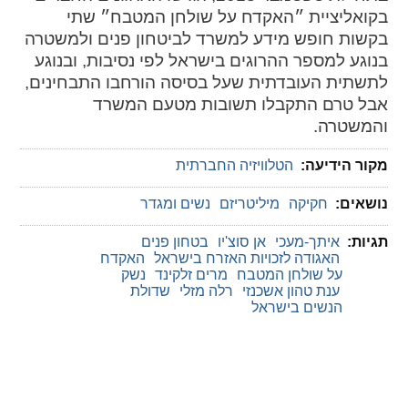
בקואליציית ״האקדח על שולחן המטבח״ שתי
בקשות חופש מידע למשרד לביטחון פנים ולמשטרה
בנוגע למספר ההרוגים בישראל לפי נסיבות, ובנוגע
לתשתית העובדתית שעל בסיסה הורחבו התבחינים,
אבל טרם התקבלו תשובות מטעם המשרד
והמשטרה.
מקור הידיעה:
הטלוויזיה החברתית
נושאים:
חקיקה
מיליטריזם
נשים ומגדר
תגיות:
איתך-מעכי
אן סוצ'יו
בטחון פנים
האגודה לזכויות האזרח בישראל
האקדח
על שולחן המטבח
מרים זלקינד
נשק
ענת טהון אשכנזי
רלה מזלי
שדולת
הנשים בישראל