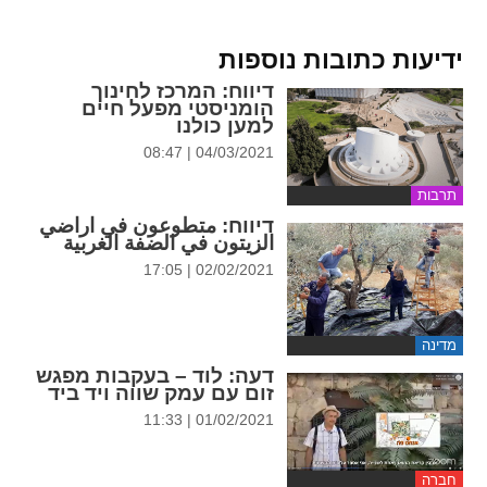
ידיעות כתובות נוספות
דיווח
: המרכז לחינוך
הומניסטי מפעל חיים
למען כולנו
04/03/2021 | 08:47
תרבות
דיווח
: متطوعون في اراضي
الزيتون في الضفة الغربية
02/02/2021 | 17:05
מדינה
דעה
: לוד – בעקבות מפגש
זום עם עמק שווה ויד ביד
01/02/2021 | 11:33
חברה