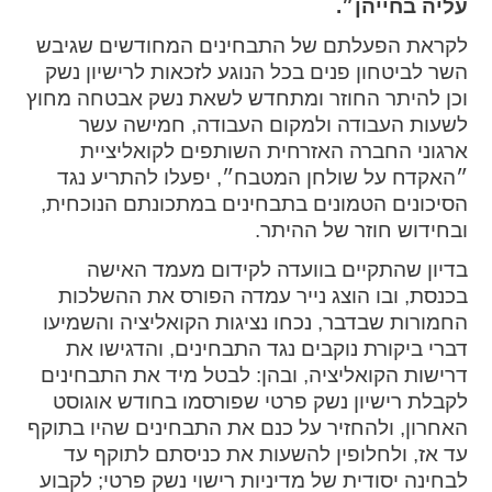
עליה בחייהן״.
spellcheck
לקראת הפעלתם של התבחינים המחודשים שגיבש
גופן קריא
השר לביטחון פנים בכל הנוגע לזכאות לרישיון נשק
וכן להיתר החוזר ומתחדש לשאת נשק אבטחה מחוץ
לשעות העבודה ולמקום העבודה, חמישה עשר
ניגודיות צבעים
ארגוני החברה האזרחית השותפים לקואליציית
״האקדח על שולחן המטבח״, יפעלו להתריע נגד
brightness_low
brightness_high
הסיכונים הטמונים בתבחינים במתכונתם הנוכחית,
ניגודיות בהירה
ניגודיות כהה
ובחידוש חוזר של ההיתר.
בדיון שהתקיים בוועדה לקידום מעמד האישה
קישורים
בכנסת, ובו הוצג נייר עמדה הפורס את ההשלכות
החמורות שבדבר, נכחו נציגות הקואליציה והשמיעו
font_download
format_underlined
דברי ביקורת נוקבים נגד התבחינים, והדגישו את
קו תחתי לקישורים
סימון קישורים
דרישות הקואליציה, ובהן: לבטל מיד את התבחינים
לקבלת רישיון נשק פרטי שפורסמו בחודש אוגוסט
flag
cached
האחרון, ולהחזיר על כנם את התבחינים שהיו בתוקף
איפוס
השארת
עד אז, ולחלופין להשעות את כניסתם לתוקף עד
כל
משוב
לבחינה יסודית של מדיניות רישוי נשק פרטי; לקבוע