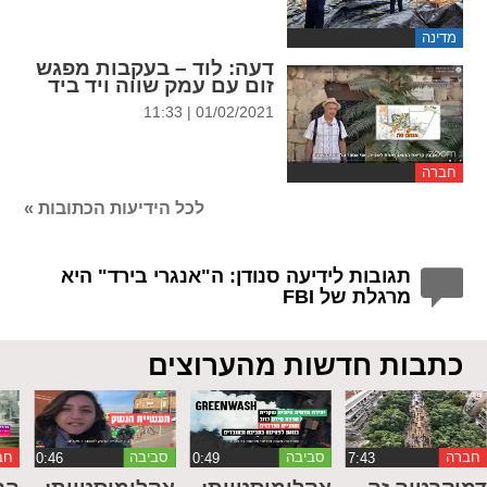
מדינה
דעה
: לוד – בעקבות מפגש
זום עם עמק שווה ויד ביד
01/02/2021 | 11:33
חברה
לכל הידיעות הכתובות »
תגובות לידיעה סנודן: ה"אנגרי בירד" היא
מרגלת של FBI
כתבות חדשות מהערוצים
חברה
סביבה
סביבה
חב