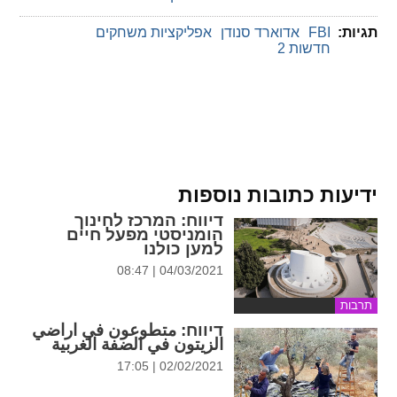
ההגדרות
תגיות:
FBI
אדוארד סנודן
אפליקציות משחקים
חדשות 2
ידיעות כתובות נוספות
דיווח
: המרכז לחינוך
הומניסטי מפעל חיים
למען כולנו
04/03/2021 | 08:47
תרבות
דיווח
: متطوعون في اراضي
الزيتون في الضفة الغربية
02/02/2021 | 17:05