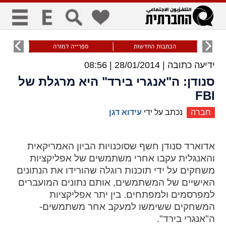
כללי
9
הכתבות החדשות
ספרייה למורה
עוני ו
ידיעה כתובה |
28/01/2014 | 08:56
title
keyboard
visibility_off
ביטול הבהובים
ניווט מקלדת
סימון כותרות
סנודן: ה"אנגרי בירד" היא מרגלת של
FBI
חברה
נכתב על ידי
עידוא דגן
זום
zoom_in
zoom_out
אדוארד סנודן חשף שסוכנויות הביון האמריקאית
התרחק
התקרב
והאנגלית עקבו אחרי משתמשים של אפליקציות
משחקים על ידי תוכנות רוגלה שהורידו את הנתונים
האישיים של המשתמשים, אותם נתונים המועברים
גופנים
למפרסמים ולמפתחים. בין יתר אפליקציות
המשחקים ששימשו למעקב אחר משתמשים-
add_circle_outline
remove_circle_outline
ה"אנגרי בירד".
Increase font
Decrease font