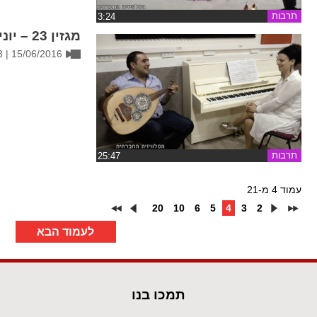
תרבות
‏3:24
מגזין 23 – יוני 2016
15/06/2016 | 16:53
תרבות
‏25:47
עמוד 4 מ-21
20
10
6
5
4
3
2
לעמוד הבא
תמכו בנו