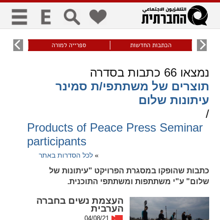
כללי
9
הכתבות החדשות
ספרייה למורה
עוני ו
title
keyboard
visibility_off
נמצאו
66
כתבות בסדרה
ביטול הבהובים
ניווט מקלדת
סימון כותרות
תוצרים של משתתפי/ת סמינר
עיתונות שלום
זום
/
Products of Peace Press Seminar
zoom_in
zoom_out
participants
התרחק
התקרב
»
לכל הסדרות באתר
כתבות שהופקו במסגרת הפרויקט "עיתונות של
גופנים
שלום" ע"י משתתפות ומשתתפי התוכנית.
העצמת נשים בחברה
add_circle_outline
remove_circle_outline
הערבית
Increase font
Decrease font
04/08/21