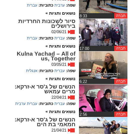
שפה:
ערבית
כתוביות:
עברית
spellcheck
נושאים ותגיות »
חברה
‏8:33
גופן קריא
סיור לשכונות החרדיות
בירושלים
02/06/21
ניגודיות צבעים
שפה:
עברית
כתוביות:
עברית
נושאים ותגיות »
חברה
‏17:00
brightness_low
brightness_high
Kulna Yachad – All of
us, Together
ניגודיות בהירה
ניגודיות כהה
03/05/21
שפה:
עברית
כתוביות:
אנגלית
נושאים ותגיות »
קישורים
חברה
‏6:22
הנשים של ג'סר א-זרקא:
מרים עמאש
font_download
format_underlined
22/04/21
קו תחתי לקישורים
סימון קישורים
שפה:
עברית
כתוביות:
עברית
ערבית
נושאים ותגיות »
חברה
flag
cached
‏2:56
הנשים של ג'סר א-זרקא:
איפוס
השארת
חמאמי בת הים
כל
משוב
21/04/21