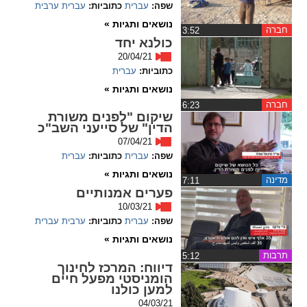
שפה:
עברית
כתוביות:
עברית
ערבית
ההגדרות
נושאים ותגיות »
חברה
‏3:52
כולנא יחד
20/04/21
כתוביות:
עברית
נושאים ותגיות »
חברה
‏6:23
שיקום "לפנים משורת
הדין" של סייעני השב"כ
07/04/21
שפה:
עברית
כתוביות:
עברית
נושאים ותגיות »
מדינה
‏7:11
פערים אמנותיים
10/03/21
שפה:
עברית
כתוביות:
ערבית
עברית
נושאים ותגיות »
תרבות
‏5:12
דיווח
: המרכז לחינוך
הומניסטי מפעל חיים
למען כולנו
04/03/21