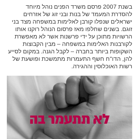
בשנת 2007 פרסם משרד הפנים נוהל מיוחד
spellcheck
להסדרת המעמד של בנות ובני זוג של אזרחים
גופן קריא
ישראלים שנפלו קורבן לאלימות במשפחה מצד בני
זוגם. בשנים שחלפו מאז פרסום הנוהל רוקנו אותו
הרשויות מתוכן על ידי פרשנות אשר לא מאפשרת
ניגודיות צבעים
לקורבנות האלימות במשפחה – מבין הקבוצות
השקופות ביותר בחברה – לקבל הגנה. במקום לסייע
brightness_low
brightness_high
להן, הדו"ח חשף התעמרות מתמשכת ופושעת של
ניגודיות בהירה
ניגודיות כהה
רשות האוכלוסין וההגירה.
קישורים
font_download
format_underlined
קו תחתי לקישורים
סימון קישורים
flag
cached
איפוס
השארת
כל
משוב