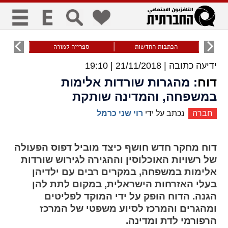
כללי
9
הכתבות החדשות
ספרייה למורה
עוני ו
ידיעה כתובה |
21/11/2018 | 19:10
title
keyboard
visibility_off
ביטול הבהובים
ניווט מקלדת
סימון כותרות
דוח
: מהגרות שורדות אלימות
במשפחה, והמדינה שותקת
חברה
נכתב על ידי
רוי שני כרמל
זום
zoom_in
zoom_out
דוח מחקר חדש חושף כיצד מוביל דפוס הפעולה
התרחק
התקרב
של רשויות האוכלוסין וההגירה לגירוש שורדות
אלימות במשפחה, במקרים רבים עם ילדיהן
בעלי האזרחות הישראלית, במקום לתת להן
גופנים
הגנה. הדוח הופק על ידי המוקד לפליטים
ומהגרים והמרכז לסיוע משפטי של המרכז
add_circle_outline
remove_circle_outline
הרפורמי לדת ומדינה.
Increase font
Decrease font