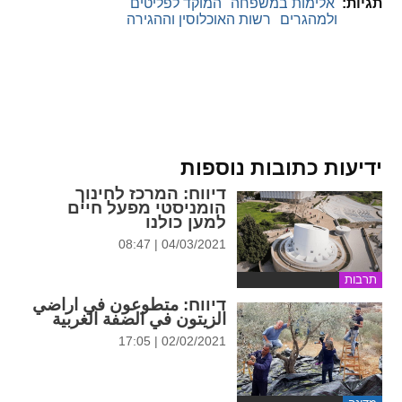
תגיות:
אלימות במשפחה
המוקד לפליטים
ולמהגרים
רשות האוכלוסין וההגירה
ידיעות כתובות נוספות
דיווח
: המרכז לחינוך
הומניסטי מפעל חיים
למען כולנו
04/03/2021 | 08:47
תרבות
דיווח
: متطوعون في اراضي
الزيتون في الضفة الغربية
02/02/2021 | 17:05