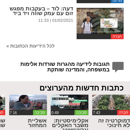
מדינה
דעה
: לוד – בעקבות מפגש
זום עם עמק שווה ויד ביד
01/02/2021 | 11:33
חברה
לכל הידיעות הכתובות »
תגובות לידיעה מהגרות שורדות אלימות
במשפחה, והמדינה שותקת
כתבות חדשות מהערוצים
חברה
סביבה
סביבה
חב
מוקרטיה זה
אקלימיסטיות:
אשליית
שנ
א חינוכי
משבר האקלים
המחזור
שנ
וגרינוושינג