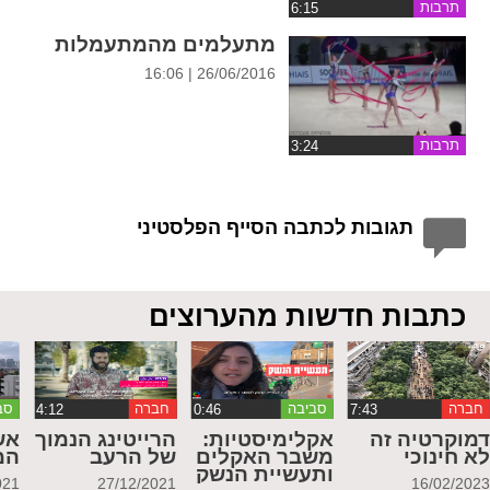
תרבות
מתעלמים מהמתעמלות
26/06/2016 | 16:06
תרבות
תגובות לכתבה הסייף הפלסטיני
כתבות חדשות מהערוצים
חברה
סביבה
חברה
סב
מוקרטיה זה
אקלימיסטיות:
הרייטינג הנמוך
אש
א חינוכי
משבר האקלים
של הרעב
המ
ותעשיית הנשק
021
27/12/2021
16/02/202