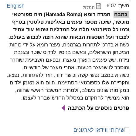
משך: 6:07
English
spellcheck
כתבה
חמדה רומא (Hamada Roma) היה ספורטאי
גופן קריא
מוכשר, שזכה מספר פעמים באליפות פלסטין בסייף
וכמו כל ספורטאי חלם על המדליות שהוא עוד עתיד
לצבור ועל הפסגות הבאות שהוא רוצה לכבוש בעולם.
ניגודיות צבעים
כשהוא בדרכו לתחרות בגרמניה, נעצר רומא על ידי כוחות
הביטחון הישראלים, ונאשם בניסיון לדרוס שוטר ובגנבת
brightness_low
brightness_high
ניגודיות בהירה
ניגודיות כהה
ניידת. שש פעמים הוארך מעצרו, ובפעם השביעית שוחרר
והוסבר לו שנעצר בטעות. אחרי מעצר של חודשיים,
כשהוא במצב נפשי קשה וכושר ירוד, חזר להתחרות, נפצע,
קישורים
והקריירה שלו כספורטאי הסתיימה. היום הוא מאמן ילדים
במקומות שונים בעולם, ולמרות המשבר האישי שחווה,
font_download
format_underlined
הוא ממשיך להתקדם במסלול החדש שבחר לעצמו.
קו תחתי לקישורים
סימון קישורים
פרטים נוספים על הכתבה
flag
cached
איפוס
השארת
כל
משוב