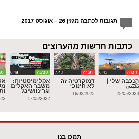
תגובות לכתבה מגזין 26 – אוגוסט 2017
כתבות חדשות מהערוצים
חברה
חברה
סביבה
סב
נכבה שלי |
דמוקרטיה זה
אקלימיסטיות:
אק
َكبَتي
לא חינוכי
משבר האקלים
מש
וגרינוושינג
ות
16/02/2023
23/05/202
022
17/05/2022
תמכו בנו