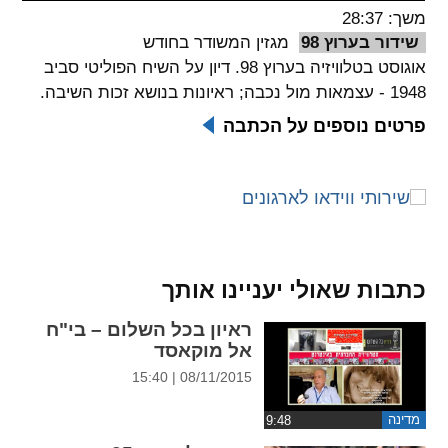
משך: 28:37
spellcheck
שידור בערוץ 98
מגזין המשודר בחודש
גופן קריא
אוגוסט בטלוויזיה בערוץ 98. דיון על השיח הפוליטי סביב
1948 - עצמאות מול נכבה; ראיונות בנושא זכות השיבה.
פרטים נוספים על הכתבה
ניגודיות צבעים
brightness_low
brightness_high
ניגודיות בהירה
ניגודיות כהה
קישורים
כתבות שאולי יעניינו אותך
font_download
format_underlined
ראיון בכל השלום – בי"ח
קו תחתי לקישורים
סימון קישורים
אל מוקאסד
08/11/2015 | 15:40
flag
cached
איפוס
השארת
מדינה
כל
משוב