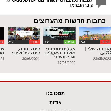
תגובות לכתבה מי מפחד ממדינה פלסטינית?
קובי הוברמן
כתבות חדשות מהערוצים
חברה
סביבה
חברה
חב
נכבה שלי |
אקלימיסטיות:
שנה טובה,
שח
َكبَتي
משבר האקלים
שנה של שינוי
מס
וגרינוושינג
021
30/08/2021
23/05/202
17/05/2022
תמכו בנו
אודות