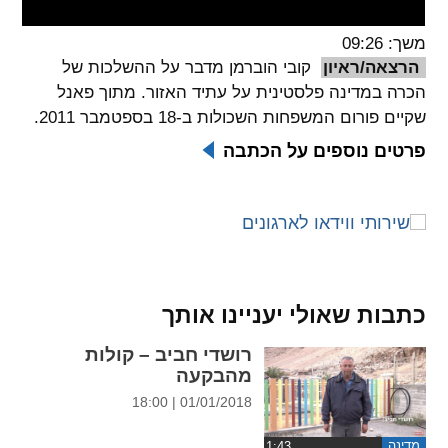
spellcheck
משך: 09:26
גופן קריא
הרצאה/ראיון
קובי הוברמן מדבר על ההשלכות של
הכרה במדינה פלסטינית על עתיד האזור. מתוך פאנל
שקיים פורום המשפחות השכולות ב-18 בספטמבר 2011.
ניגודיות צבעים
פרטים נוספים על הכתבה
brightness_low
brightness_high
ניגודיות בהירה
ניגודיות כהה
קישורים
כתבות שאולי יעניינו אותך
font_download
format_underlined
קו תחתי לקישורים
סימון קישורים
רושדי חביב – קולות
מהבקעה
flag
cached
01/01/2018 | 18:00
איפוס
השארת
כל
משוב
מדינה