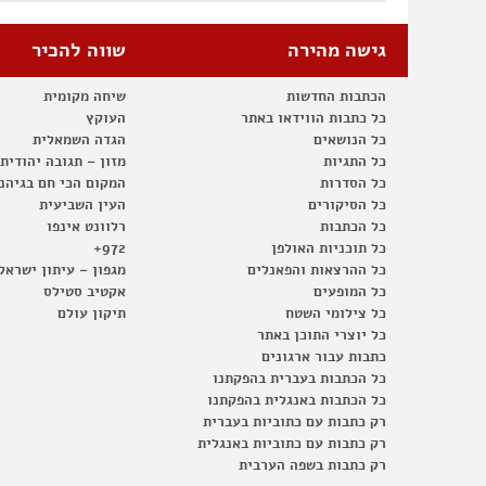
גישה מהירה
שווה להכיר
הכתבות החדשות
שיחה מקומית
כל כתבות הווידאו באתר
העוקץ
כל הנושאים
הגדה השמאלית
כל התגיות
מזון – תגובה יהודית
כל הסדרות
המקום הכי חם בגיהנ
כל הסיקורים
העין השביעית
כל הכתבות
רלוונט אינפו
כל תוכניות האולפן
972+
כל ההרצאות והפאנלים
מגפון – עיתון ישראל
כל המופעים
אקטיב סטילס
כל צילומי השטח
תיקון עולם
כל יוצרי התוכן באתר
כתבות עבור ארגונים
כל הכתבות בעברית בהפקתנו
כל הכתבות באנגלית בהפקתנו
רק כתבות עם כתוביות בעברית
רק כתבות עם כתוביות באנגלית
רק כתבות בשפה הערבית