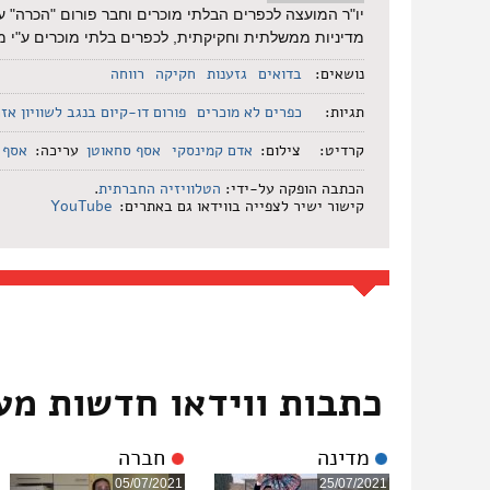
יו"ר המועצה לכפרים הבלתי מוכרים וחבר פורום "הכרה" ע
מדיניות ממשלתית וחקיקתית, לכפרים בלתי מוכרים ע"י 
נושאים:
בדואים
גזענות
חקיקה
רווחה
תגיות:
כפרים לא מוכרים
פורום דו-קיום בנגב לשוויון אז
קרדיט:
צילום:
אדם קמינסקי
אסף סחאוטן
עריכה:
אסף 
הכתבה הופקה על-ידי:
הטלוויזיה החברתית
.
קישור ישיר לצפייה בווידאו גם באתרים:
YouTube
כתבות ווידאו חדשות מע
מדינה
חברה
05/07/2021
25/07/2021