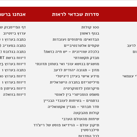
סדרות שכדאי לראות
אנחנו ברשת
100 קולות
דף הפייסבוק ש
בגוף ראשון
ערוץ ביוטיוב
הבדואים: מיתוסים ועובדות
כתבה בערוץ 1 (2012)
 לרעב
טקסים אלטרנטיביים
כתבה במעריב (2012)
ום
כלכלה שוויונית – יש חיה כזאת!
כתבה בגלובס (2012)
מבדק תקשורתי
דיווח ברשת RT
מושגים בנושא עוני ואי בטחון תזונתי
דיווח בערוץ 23
מזון – תגובה יהודית לרעב
כתבה בערוץ 1
י עצמאי
מידע אישי בעידן דיגיטלי
דיווח בערוץ 10
מיליטריזם בחברה הישראלית
דיווח בערוץ 1
מיקרופון לדמוקרטיה
דיווח בעיתון פ
משפט הומניטרי בין לאומי
דיווח בוואלה
נרתמים – בטיחות לעובדי הבניין
סדר חברתי – מגזין אקטואליה
קולות מהבקעה
שיחות מהעולם הערבי
תיקון עולם – הוידיאו פוסט של ריצ'רד
סילברסטין
לכל הסדרות