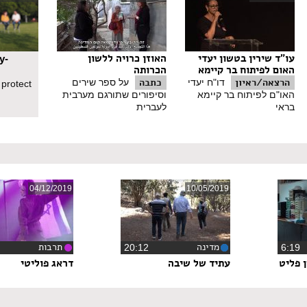
עו"ד שירין בטשון יעדי
האוזן כרויה ללשון
y-
האום לפיתוח בר קיימא
הכרותה
הרצאה/ראיון
כתבה
דו"ח יעדי
על ספר שירים
 protect
האו"ם לפיתוח בר קיימא
וסיפורים שתורגם מערבית
בראי
לעברית
04/12/2019
10/05/2019
מדינה
תרבות
6:1
‏20:12
 פליט
עתיד של שיבה
דראג פוליטי