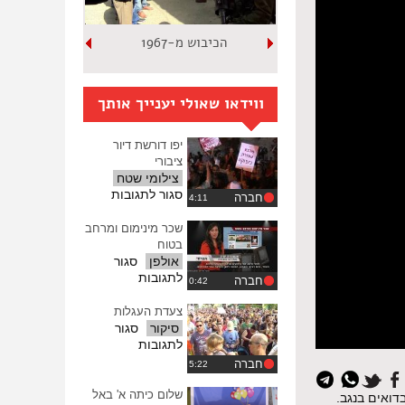
הכיבוש מ-1967
ווידאו שאולי יענייך אותך
יפו דורשת דיור
ציבורי
צילומי שטח
על
סגור לתגובות
חברה
יפו
דורשת
שכר מינימום ומרחב
דיור
בטוח
ציבורי
אולפן
סגור
על
לתגובות
חברה
שכר
מינימום
צעדת העגלות
ומרחב
סיקור
סגור
בטוח
על
לתגובות
צעדת
חברה
איפוס
העגלות
כל
שלום כיתה א' באל
דואים בנגב.