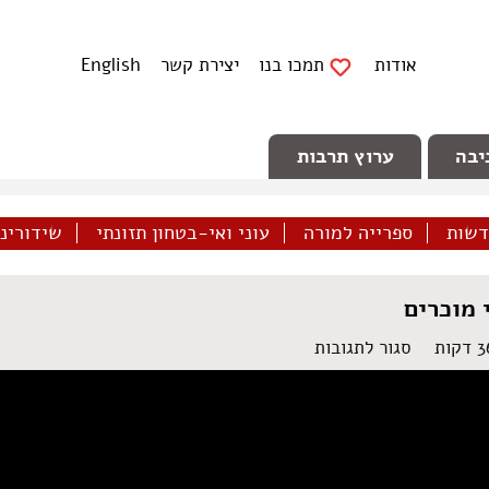
אודות
תמכו בנו
יצירת קשר
English
יבה
ערוץ תרבות
דשות
ספרייה למורה
עוני ואי-בטחון תזונתי
שידורינו 
 מוכרים
על
סגור לתגובות
הערבים
הבדואים
בנגב
–
כפרים
בלתי