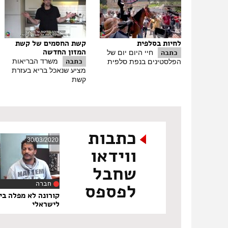
לחיות בסלפית
קשת החסמים של קשת
המזון החדשה
כתבה
חיי היום יום של
כתבה
משרד הבריאות
הפלסטינים בנפת סלפית
מציע שנאכל בריא בעזרת
קשת
כתבות
30/03/2020
ווידאו
שחבל
חברה
לפספס
‏9
קורונה לא מפלה בין
לישראלי