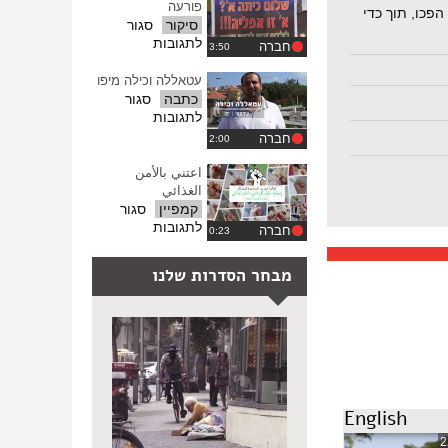
פורעה
ההגדרות
פכו, תוך כדי
סיקור
סגור
על
לתגובות
חברה
שלום
כיתה
עטאללה וכילה מיפו
א'
כתבה
סגור
באל
על
לתגובות
פורעה
עטאללה
חברה
וכילה
מיפו
اعتني بالأمن
الغذائي
קמפיין
סגור
על
לתגובות
חברה
اعتني
بالأمن
מבחר הסדרות שלנו
الغذائي
English
2