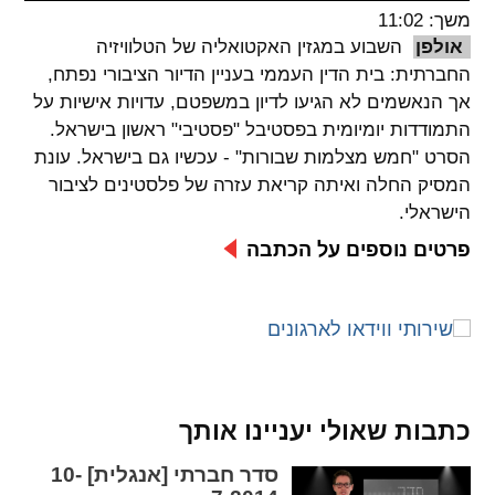
משך: 11:02
spellcheck
אולפן
השבוע במגזין האקטואליה של הטלוויזיה
גופן קריא
החברתית: בית הדין העממי בעניין הדיור הציבורי נפתח,
אך הנאשמים לא הגיעו לדיון במשפטם, עדויות אישיות על
התמודדות יומיומית בפסטיבל "פסטיבי" ראשון בישראל.
ניגודיות צבעים
הסרט "חמש מצלמות שבורות" - עכשיו גם בישראל. עונת
המסיק החלה ואיתה קריאת עזרה של פלסטינים לציבור
brightness_low
brightness_high
הישראלי.
ניגודיות בהירה
ניגודיות כהה
פרטים נוספים על הכתבה
קישורים
font_download
format_underlined
קו תחתי לקישורים
סימון קישורים
flag
cached
כתבות שאולי יעניינו אותך
איפוס
השארת
סדר חברתי [אנגלית] 10-
כל
משוב