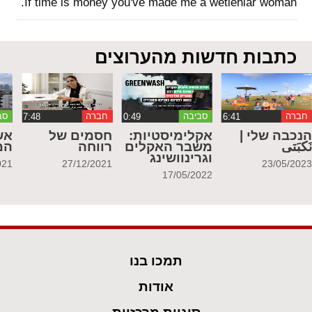
If time is money you've made me a wetlehiar woman.
כתבות חדשות מהערוצים
חברה
סביבה
חברה
סב
נכבה שלי |
אקלימיסטיות:
חסמים של
אש
َكبَتي
משבר האקלים
רווחה
המ
וגרינוושינג
021
27/12/2021
23/05/202
17/05/2022
תמכו בנו
אודות