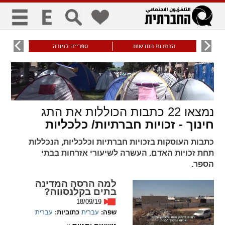
כללי
9
הכתבות החדשות
ספרייה למורה
עוני ו
title
keyboard
visibility_off
ביטול הבהובים
ניווט מקלדת
סימון כותרות
נמצאו
22
כתבות הכוללות את התג
זום
חינוך - זכויות חברתיות/ כלכליות
zoom_in
zoom_out
כתבות העוסקות בזכויות חברתיות וכלכליות, הנכללות
התרחק
התקרב
תחת זכויות האדם. העשרה לשיעורי אזרחות בבתי
הספר.
למה הרסה המדינה
גופנים
בתים בקלנסווה?
18/09/19
add_circle_outline
remove_circle_outline
שפה:
עברית
כתוביות:
עברית
Increase font
Decrease font