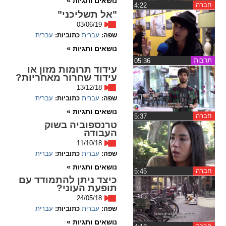
נושאים ותגיות »
חברה
‏4:22
"אל תשליכני"
spellcheck
03/06/19
גופן קריא
שפה:
עברית
כתוביות:
עברית
נושאים ותגיות »
תרבות
‏05:36
ניגודיות צבעים
עידוד תרומות מזון או
עידוד שחרור מאחריות?
brightness_low
brightness_high
13/12/18
שפה:
עברית
כתוביות:
עברית
ניגודיות בהירה
ניגודיות כהה
נושאים ותגיות »
חברה
‏5:37
טרנספוביה בשוק
העבודה
קישורים
11/10/18
שפה:
עברית
כתוביות:
עברית
font_download
format_underlined
נושאים ותגיות »
קו תחתי לקישורים
סימון קישורים
חברה
‏5:45
כיצד ניתן להתמודד עם
תופעת העוני?
flag
cached
24/05/18
איפוס
השארת
שפה:
עברית
כתוביות:
עברית
כל
משוב
נושאים ותגיות »