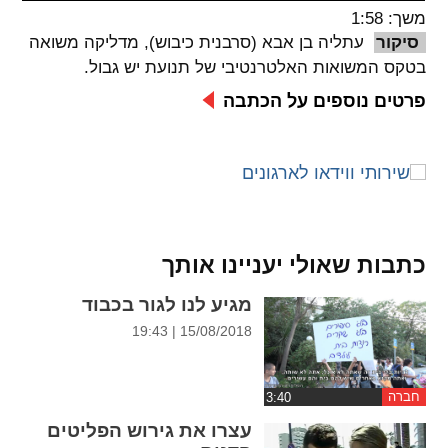
משך: 1:58
spellcheck
סיקור
עתליה בן אבא (סרבנית כיבוש), מדליקה משואה
גופן קריא
בטקס המשואות האלטרנטיבי של תנועת יש גבול.
פרטים נוספים על הכתבה
ניגודיות צבעים
brightness_low
brightness_high
ניגודיות בהירה
ניגודיות כהה
כתבות שאולי יעניינו אותך
קישורים
מגיע לנו לגור בכבוד
font_download
format_underlined
15/08/2018 | 19:43
קו תחתי לקישורים
סימון קישורים
flag
cached
חברה
איפוס
השארת
עצרו את גירוש הפליטים
כל
משוב