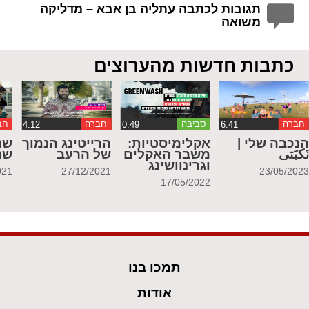
תגובות לכתבה עתליה בן אבא – מדליקה
משואה
כתבות חדשות מהערוצים
חברה
סביבה
חברה
חב
נכבה שלי |
אקלימיסטיות:
הרייטינג הנמוך
שנ
َكبَتي
משבר האקלים
של הרעב
שנ
וגרינוושינג
021
27/12/2021
23/05/202
17/05/2022
תמכו בנו
אודות