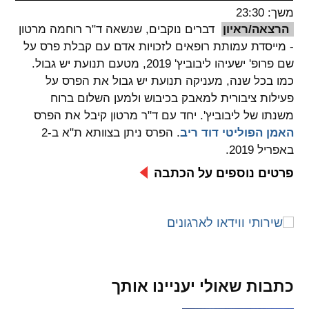
משך: 23:30
spellcheck
הרצאה/ראיון
דברים נוקבים, שנשאה ד"ר רוחמה מרטון
גופן קריא
- מייסדת עמותת רופאים לזכויות אדם עם קבלת פרס על
שם פרופ' ישעיהו ליבוביץ' 2019, מטעם תנועת יש גבול.
כמו בכל שנה, מעניקה תנועת יש גבול את הפרס על
ניגודיות צבעים
פעילות ציבורית למאבק בכיבוש ולמען השלום ברוח
משנתו של ליבוביץ'. יחד עם ד"ר מרטון קיבל את הפרס
brightness_low
brightness_high
האמן הפוליטי דוד ריב
. הפרס ניתן בצוותא ת"א ב-2
ניגודיות בהירה
ניגודיות כהה
באפריל 2019.
פרטים נוספים על הכתבה
קישורים
font_download
format_underlined
קו תחתי לקישורים
סימון קישורים
flag
cached
כתבות שאולי יעניינו אותך
איפוס
השארת
כל
משוב