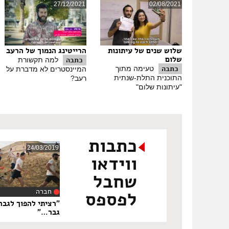
27/12/2021
02/08/2021
שלוש שנים של עיתונות
הרייטינג הנמוך של הרעב
שלום
כתבה
למה תקשורת
כתבה
טעימה מתוך
המיינסטרים לא מדברת על
התוכנית התלת-שנתית
רעב?
"עיתונות שלום"
כתבות
24/03/2019
ווידאו
שחבל
חברה
לפספס
‏7
"רציתי להפוך לגבר
גבר…"