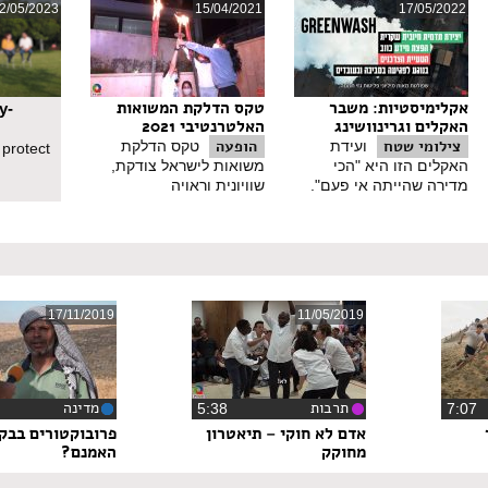
2/05/2023
15/04/2021
17/05/2022
אקלימיסטיות: משבר
טקס הדלקת המשואות
y-
האקלים וגרינוושינג
האלטרנטיבי 2021
צילומי שטח
הופעה
ועידת
טקס הדלקת
 protect
האקלים הזו היא "הכי
משואות לישראל צודקת,
מדירה שהייתה אי פעם".
שוויונית וראויה
17/11/2019
11/05/2019
תרבות
מדינה
7:0
‏5:38
אדם לא חוקי – תיאטרון
פרובוקטורים בבק
מחוקק
האמנם?