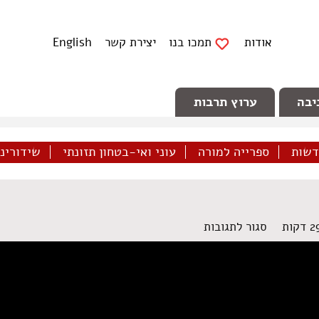
אודות
תמכו בנו
יצירת קשר
English
יבה
ערוץ תרבות
דשות
ספרייה למורה
עוני ואי-בטחון תזונתי
שידורינו 
על
סגור לתגובות
מגזין
14
–
מאי
2017