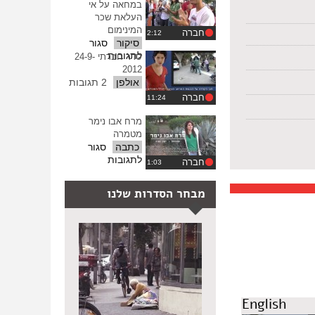
ממועאוויה
במחאה על אי
העלאת שכר
המינימום
חברה
סיקור
סגור
על
לתגובות
סדר חברתי 24-9-
גרילה
2012
תרבות
אולפן
2 תגובות
במחאה
חברה
על
אי
מרח אבו נימר
העלאת
מטמרה
שכר
כתבה
סגור
המינימום
על
לתגובות
חברה
מרח
אבו
מבחר הסדרות שלנו
נימר
מטמרה
English