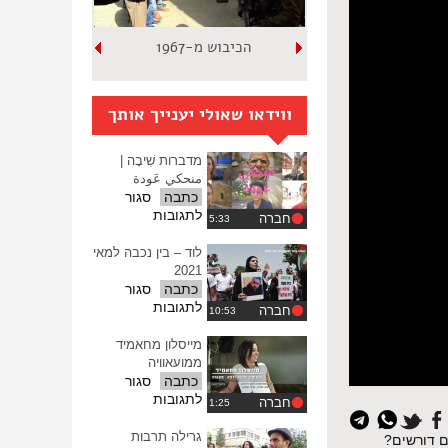
הכיבוש מ-1967
ווידאו שאולי יענייך אותך
מדברות שִׁיבָה |
منحكي عَودة
כתבה
סגור
על
לתגובות
חברה
מדברות
שִׁיבָה
לוד – בין נכבה למאי
|
2021
منحكي
כתבה
סגור
عَودة
על
לתגובות
חברה
לוד
–
מייסלון מחאמיד
בין
ממועאוויה
נכבה
כתבה
סגור
למאי
על
לתגובות
חברה
2021
מייסלון
מחאמיד
גרילה תרבות
השובתים דורשים?