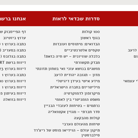
סדרות שכדאי לראות
אנחנו ברשת
100 קולות
דף הפייסבוק ש
בגוף ראשון
ערוץ ביוטיוב
הבדואים: מיתוסים ועובדות
כתבה בערוץ 1 (2012)
 לרעב
טקסים אלטרנטיביים
כתבה במעריב (2012)
ום
כלכלה שוויונית – יש חיה כזאת!
כתבה בגלובס (2012)
מבדק תקשורתי
דיווח ברשת RT
מושגים בנושא עוני ואי בטחון תזונתי
דיווח בערוץ 23
מזון – תגובה יהודית לרעב
כתבה בערוץ 1
י עצמאי
מידע אישי בעידן דיגיטלי
דיווח בערוץ 10
מיליטריזם בחברה הישראלית
דיווח בערוץ 1
מיקרופון לדמוקרטיה
דיווח בעיתון פ
משפט הומניטרי בין לאומי
דיווח בוואלה
נרתמים – בטיחות לעובדי הבניין
סדר חברתי – מגזין אקטואליה
קולות מהבקעה
שיחות מהעולם הערבי
תיקון עולם – הוידיאו פוסט של ריצ'רד
סילברסטין