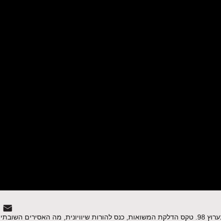
מגזין המשודר בחודש מאי בטלוויזיה בערוץ 98. טקס הדלקת המשואות, כנס להורות שיוויונית, מה האסירים 