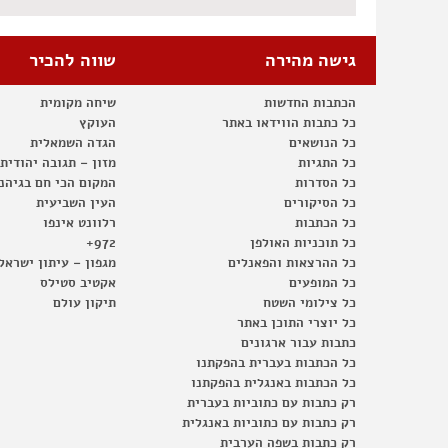
גישה מהירה
שווה להכיר
הכתבות החדשות
שיחה מקומית
כל כתבות הווידאו באתר
העוקץ
כל הנושאים
הגדה השמאלית
כל התגיות
מזון – תגובה יהודית
כל הסדרות
המקום הכי חם בגיהנ
כל הסיקורים
העין השביעית
כל הכתבות
רלוונט אינפו
כל תוכניות האולפן
972+
כל ההרצאות והפאנלים
מגפון – עיתון ישראל
כל המופעים
אקטיב סטילס
כל צילומי השטח
תיקון עולם
כל יוצרי התוכן באתר
כתבות עבור ארגונים
כל הכתבות בעברית בהפקתנו
כל הכתבות באנגלית בהפקתנו
רק כתבות עם כתוביות בעברית
רק כתבות עם כתוביות באנגלית
רק כתבות בשפה הערבית