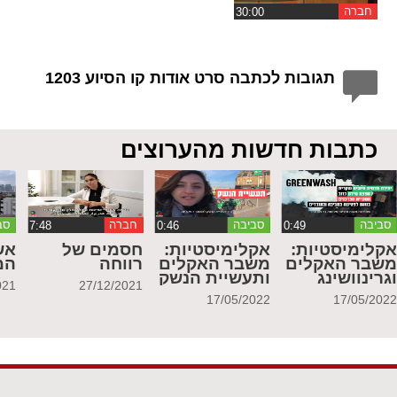
חברה
תגובות לכתבה סרט אודות קו הסיוע 1203
כתבות חדשות מהערוצים
סביבה
סביבה
חברה
סב
קלימיסטיות:
אקלימיסטיות:
חסמים של
אש
שבר האקלים
משבר האקלים
רווחה
המ
גרינוושינג
ותעשיית הנשק
021
27/12/2021
17/05/2022
17/05/202