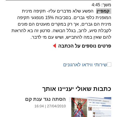
משך: 4:45
spellcheck
קמפיין
הפשע שלא מדברים עליו- תקיפה מינית
גופן קריא
המופנית כלפי גברים. בסביבות 15% מנפגעי תקיפה
מינית הם גברים, אך רק במקרים מועטים הם פונים
לקבלת סיוע, לרוב, בגלל הבושה. סרטון זה בא להראות
ניגודיות צבעים
להם שאין במה להתבייש, ושיש עם מי לדבר.
brightness_low
brightness_high
פרטים נוספים על הכתבה
ניגודיות בהירה
ניגודיות כהה
קישורים
font_download
format_underlined
כתבות שאולי יעניינו אותך
קו תחתי לקישורים
סימון קישורים
הסתה נגד ענת קם
flag
cached
27/04/2010 | 16:04
איפוס
השארת
כל
משוב