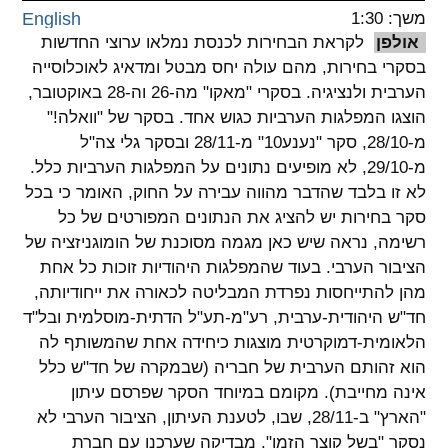
משך: 1:30
English
spellcheck
אולפן
לקראת הבחירות לכנסת נמלאו ערוצי החדשות
גופן קריא
בסקרי בחירות, מהם עולה יחס מבטל ומדאיג לאוכלוסייה
הערבית ולנציגיה. בסקרי "מאקו" מה-26 וה-28 באוקטובר,
הוצגו המפלגות הערביות כגוש אחד. בסקר של "וואלה!"
ניגודיות צבעים
מ-28/10, סקר "נענע10" מ-28/11 ובסקר גלי צה"ל
מ-29/10, לא מופיעים נתונים על המפלגות הערביות כלל.
brightness_low
brightness_high
לא זו בלבד שהדבר מהווה עבירה על החוק, האומר כי בכל
ניגודיות בהירה
ניגודיות כהה
סקר בחירות יש להציג את הנתונים המפורטים של כל
רשימה, נראה שיש כאן מגמה מסוכנת של הומוגניזציה של
הציבור הערבי. בעוד שהמפלגות היהודיות זוכות כל אחת
קישורים
מהן להתייחסות נפרדת המבליטה לכאורה את ייחודיותה,
font_download
format_underlined
חד"ש היהודית-ערבית, רע"מ-תע"ל הדתית-מוסלמית ובל"ד
קו תחתי לקישורים
סימון קישורים
הלאומית-דמוקרטית מוצגות כיחידה אחת שהמשותף לה
הוא זהותם הערבית של חבריה (שבמקרה של חד"ש כלל
flag
cached
אינה מחייבת). מקומם במיוחד הסקר שפרסם עיתון
איפוס
השארת
"הארץ" ב-28/11, שבו, לטענת העיתון, הציבור הערבי לא
כל
משוב
נסקר "בשל קוצר הזמן". מבדיקה שערכנו עם חברת