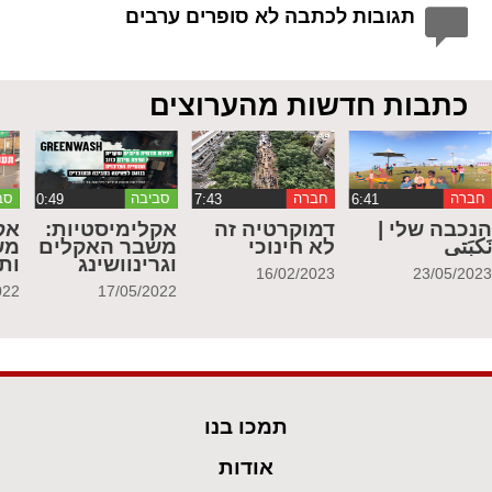
תגובות לכתבה לא סופרים ערבים
כתבות חדשות מהערוצים
חברה
חברה
סביבה
סב
נכבה שלי |
דמוקרטיה זה
אקלימיסטיות:
אק
َكبَتي
לא חינוכי
משבר האקלים
מש
וגרינוושינג
ות
16/02/2023
23/05/202
022
17/05/2022
תמכו בנו
אודות