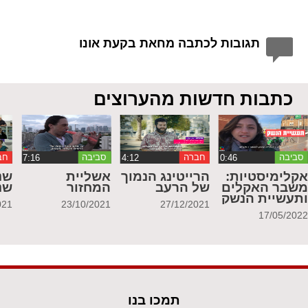
תגובות לכתבה מחאת בקעת אונו
כתבות חדשות מהערוצים
סביבה
חברה
סביבה
חב
קלימיסטיות:
הרייטינג הנמוך
אשליית
שנ
שבר האקלים
של הרעב
המחזור
שנ
תעשיית הנשק
021
23/10/2021
27/12/2021
17/05/202
תמכו בנו