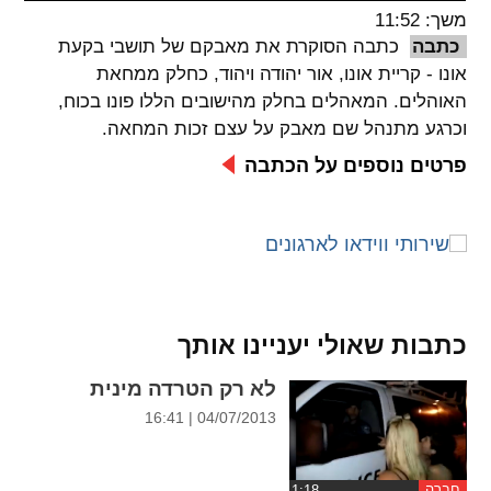
משך: 11:52
spellcheck
כתבה
כתבה הסוקרת את מאבקם של תושבי בקעת
גופן קריא
אונו - קריית אונו, אור יהודה ויהוד, כחלק ממחאת
האוהלים. המאהלים בחלק מהישובים הללו פונו בכוח,
וכרגע מתנהל שם מאבק על עצם זכות המחאה.
ניגודיות צבעים
פרטים נוספים על הכתבה
brightness_low
brightness_high
ניגודיות בהירה
ניגודיות כהה
קישורים
כתבות שאולי יעניינו אותך
font_download
format_underlined
קו תחתי לקישורים
סימון קישורים
לא רק הטרדה מינית
04/07/2013 | 16:41
flag
cached
איפוס
השארת
כל
משוב
חברה