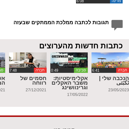
מדינה
תגובות לכתבה ממלכת הממתקים שבעזה
כתבות חדשות מהערוצים
חברה
סביבה
חברה
סב
נכבה שלי |
אקלימיסטיות:
חסמים של
אש
َكبَتي
משבר האקלים
רווחה
המ
וגרינוושינג
021
27/12/2021
23/05/202
17/05/2022