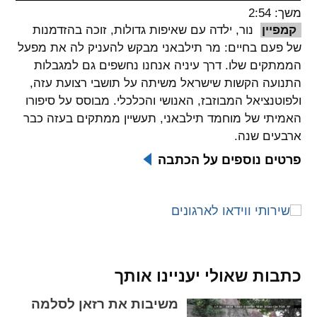
משך: 2:54
spellcheck
קמפיין
נור, ילדה עם שאיפות גדולות, זוכה בהזדמנות
גופן קריא
של פעם בחיים: מר תילבאני מבקש להעניק לה את מפעל
הממתקים שלו. דרך עיניה אנחנו נחשפים גם למגבלות
התנועה הקשות שישראל משיתה על תושבי רצועת עזה,
ניגודיות צבעים
ולפוטנציאל המבוזבז, האנושי והכלכלי. מבוסס על סיפורו
האמיתי של מוחמד תילבאני, תעשיין ממתקים בעזה כבר
brightness_low
brightness_high
ארבעים שנה.
ניגודיות בהירה
ניגודיות כהה
פרטים נוספים על הכתבה
קישורים
font_download
format_underlined
קו תחתי לקישורים
סימון קישורים
flag
cached
כתבות שאולי יעניינו אותך
איפוס
השארת
משיבות את רזאן לסלמה
כל
משוב