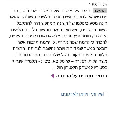
משך: 1:58
spellcheck
הופעה
הצגה על פי שיריו של המשורר ארז ביטון, חתן
גופן קריא
פרס ישראל לספרות ושירה עברית לשנת תשע"ה. ההצגה
הינה מסע בעולמו של השונה המחפש דרך להתקבל
כשווה בין שווים, היא מציבה את התשוקה לחיים מלאים
ניגודיות צבעים
ואינה רק חומר נפץ חברתי אלא גם גורם לפקיחת עיניים,
להכרה כי קיימת שפה אחרת, כי קיימת תרבות אשר
brightness_low
brightness_high
דוכאה במשך שני דורות ויותר נחשבה לנחותה. ההצגה
ניגודיות בהירה
ניגודיות כהה
מלווה במוזיקה מקורית של שלמה בר, המחזה ובימוי -
משה קליף, תאורה – שי סקיבא, ביצוע - תלמידי שנה ג'
בסטודיו למשחק תיאטרון חולון.
קישורים
פרטים נוספים על הכתבה
font_download
format_underlined
קו תחתי לקישורים
סימון קישורים
flag
cached
איפוס
השארת
כל
משוב