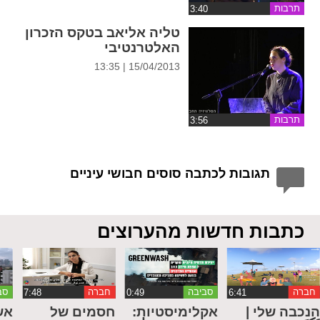
תרבות
טליה אליאב בטקס הזכרון
האלטרנטיבי
15/04/2013 | 13:35
תרבות
תגובות לכתבה סוסים חבושי עיניים
כתבות חדשות מהערוצים
חברה
סביבה
חברה
סב
נכבה שלי |
אקלימיסטיות:
חסמים של
אש