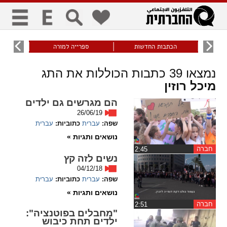
כללי
9
הכתבות החדשות
ספרייה למורה
עוני ו
title
keyboard
visibility_off
נמצאו
39
כתבות הכוללות את התג
ביטול הבהובים
ניווט מקלדת
סימון כותרות
מיכל רוזין
הם מגרשים גם ילדים
26/06/19
זום
שפה:
עברית
כתוביות:
עברית
נושאים ותגיות »
zoom_in
zoom_out
התרחק
התקרב
חברה
‏2:45
נשים לזה קץ
04/12/18
שפה:
עברית
כתוביות:
עברית
גופנים
נושאים ותגיות »
חברה
‏2:51
add_circle_outline
remove_circle_outline
"מחבלים בפוטנציה":
Increase font
Decrease font
ילדים תחת כיבוש