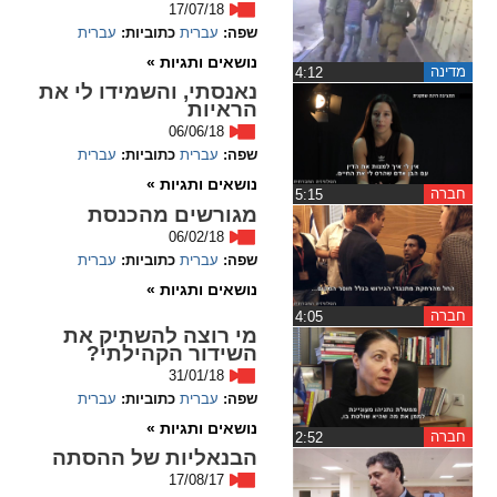
17/07/18
שפה:
עברית
כתוביות:
עברית
spellcheck
נושאים ותגיות »
גופן קריא
מדינה
‏4:12
נאנסתי, והשמידו לי את
הראיות
06/06/18
ניגודיות צבעים
שפה:
עברית
כתוביות:
עברית
נושאים ותגיות »
brightness_low
brightness_high
חברה
‏5:15
מגורשים מהכנסת
ניגודיות בהירה
ניגודיות כהה
06/02/18
שפה:
עברית
כתוביות:
עברית
נושאים ותגיות »
קישורים
חברה
‏4:05
מי רוצה להשתיק את
font_download
format_underlined
השידור הקהילתי?
קו תחתי לקישורים
סימון קישורים
31/01/18
שפה:
עברית
כתוביות:
עברית
flag
cached
נושאים ותגיות »
חברה
‏2:52
איפוס
השארת
הבנאליות של ההסתה
17/08/17
כל
משוב