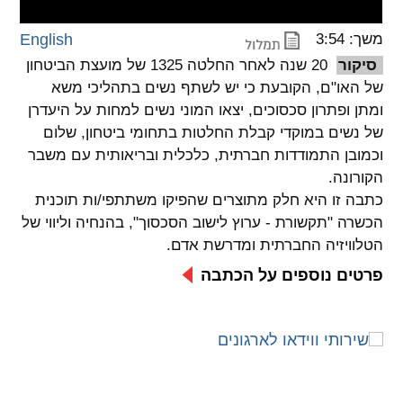
spellcheck
משך: 3:54
English
גופן קריא
סיקור
20 שנה לאחר החלטה 1325 של מועצת הביטחון
של האו"ם, הקובעת כי יש לשתף נשים בתהליכי משא
ומתן ופתרון סכסוכים, יצאו המוני נשים למחות על היעדרן
ניגודיות צבעים
של נשים במוקדי קבלת החלטות בתחומי ביטחון, שלום
וכמובן התמודדות חברתית, כלכלית ובריאותית עם משבר
brightness_low
brightness_high
ניגודיות בהירה
ניגודיות כהה
הקורונה.
כתבה זו היא חלק מתוצרים שהפיקו משתתפי/ות תוכנית
הכשרה "תקשורת - ערוץ לישוב הסכסוך", בהנחיה וליווי של
קישורים
הטלוויזיה החברתית ומדרשת אדם.
פרטים נוספים על הכתבה
font_download
format_underlined
קו תחתי לקישורים
סימון קישורים
flag
cached
איפוס
השארת
כל
משוב