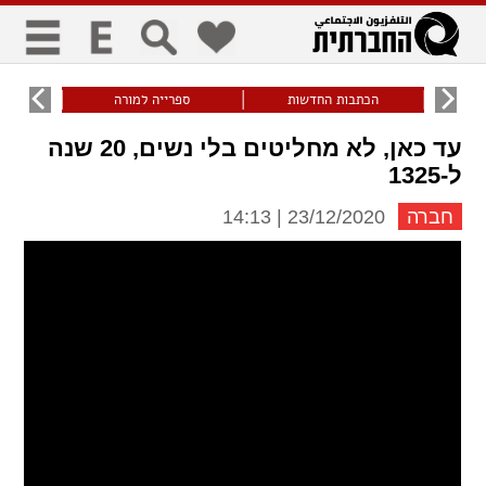
כללי
9
הכתבות החדשות
ספרייה למורה
עוני ו
title
keyboard
visibility_off
עד כאן, לא מחליטים בלי נשים, 20 שנה
ביטול הבהובים
ניווט מקלדת
סימון כותרות
ל-1325
חברה
23/12/2020 | 14:13
זום
zoom_in
zoom_out
התרחק
התקרב
גופנים
add_circle_outline
remove_circle_outline
Increase font
Decrease font