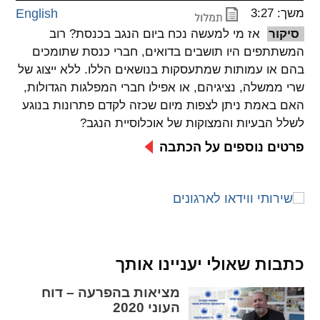
משך: 3:27
English
spellcheck
סיקור
אז מי למעשה נכח ביום הנגב בכנסת? רוב
גופן קריא
המשתתפים היו תושבים בדואים, חברי כנסת שתומכים
בהם או עמותות שמתעסקות בנושאים הללו. ללא ייצוג של
שרי ממשלה, נציגיהם, או אפילו חברי המפלגות הגדולות,
ניגודיות צבעים
האם באמת ניתן לצפות מיום שכזה לקדם פתרונות בנוגע
לשלל הבעיות והמצוקות של אוכלוסיית הנגב?
brightness_low
brightness_high
ניגודיות בהירה
ניגודיות כהה
פרטים נוספים על הכתבה
קישורים
font_download
format_underlined
קו תחתי לקישורים
סימון קישורים
כתבות שאולי יעניינו אותך
flag
cached
מציאות בהפרעה – דוח
איפוס
השארת
העוני 2020
כל
משוב