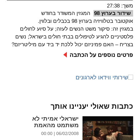
משך: 27:38
spellcheck
שידור בערוץ 98
המגזין המשודר בחודש
גופן קריא
אוקטובר בטלוויזיה בערוץ 98 בכבלים ובלווין.
במגזין זה: סיקור משט הנשים לעזה; על סיוע לחולים
פלסטיניים להגיע לטיפולים בבתי חולים בישראל; נשים
ניגודיות צבעים
בצריח – האם פמיניזם יכול ללכת יד ביד עם מיליטריזם?
brightness_low
brightness_high
פרטים נוספים על הכתבה
ניגודיות בהירה
ניגודיות כהה
קישורים
font_download
format_underlined
כתבות שאולי יעניינו אותך
קו תחתי לקישורים
סימון קישורים
ישראלי אמיתי לא
flag
cached
משתמט מהאמת
איפוס
השארת
06/02/2008 | 00:00
כל
משוב