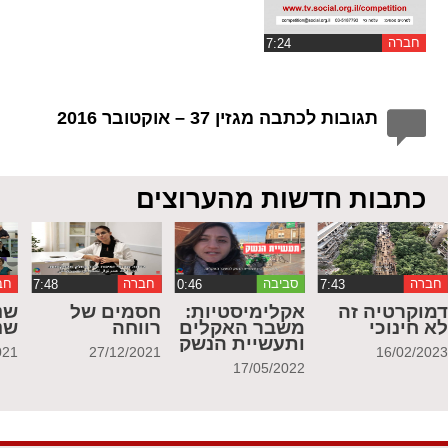
חברה
תגובות לכתבה מגזין 37 – אוקטובר 2016
כתבות חדשות מהערוצים
חברה
סביבה
חברה
חב
מוקרטיה זה
אקלימיסטיות:
חסמים של
שנ
א חינוכי
משבר האקלים
רווחה
שנ
ותעשיית הנשק
021
27/12/2021
16/02/202
17/05/2022