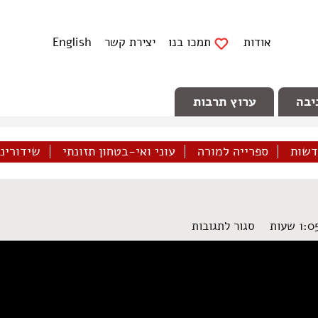
אודות
תמכו בנו
יצירת קשר
English
יבה
ערוץ תרבות
דשות
ספרייה למורה
עוני ואי-בטחון תזונתי
שידורינו 
על
סגור לתגובות
דיור
ציבורי
–
המחדל
והמאבק