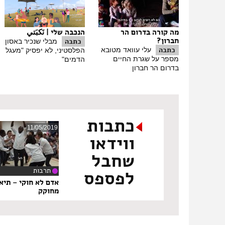
מה קורה בדרום הר
הנכבה שלי | نَكبَتي
חברון?
כתבה
מבלי שנכיר באסון
כתבה
עלי עוואד מטובא
הפלסטיני, לא יפסיק "מעגל
מספר על שגרת החיים
הדמים"
בדרום הר חברון
כתבות
11/05/2019
ווידאו
שחבל
תרבות
לפספס
‏8
אדם לא חוקי – תיא
מחוקק