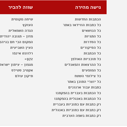
גישה מהירה
שווה להכיר
הכתבות החדשות
שיחה מקומית
כל כתבות הווידאו באתר
העוקץ
כל הנושאים
הגדה השמאלית
כל התגיות
מזון – תגובה יהודית
כל הסדרות
המקום הכי חם בגיהנ
כל הסיקורים
העין השביעית
כל הכתבות
רלוונט אינפו
כל תוכניות האולפן
972+
כל ההרצאות והפאנלים
מגפון – עיתון ישראל
כל המופעים
אקטיב סטילס
כל צילומי השטח
תיקון עולם
כל יוצרי התוכן באתר
כתבות עבור ארגונים
כל הכתבות בעברית בהפקתנו
כל הכתבות באנגלית בהפקתנו
רק כתבות עם כתוביות בעברית
רק כתבות עם כתוביות באנגלית
רק כתבות בשפה הערבית