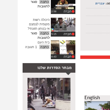
הדיור
כתבה
סגור
ה:
עברית
הציבורי
על
לתגובות
סולידאריות
חברה
בשוליים
היכולה רשות
מקומית לצמצם
אי-בטחון תזונתי?
כתבה
סגור
חברה
על
לתגובות
היכולה
בית העם
רשות
כתבה
1 תגובה
מקומית
לצמצם
חברה
אי-בטחון
תזונתי?
מבחר הסדרות שלנו
English
2