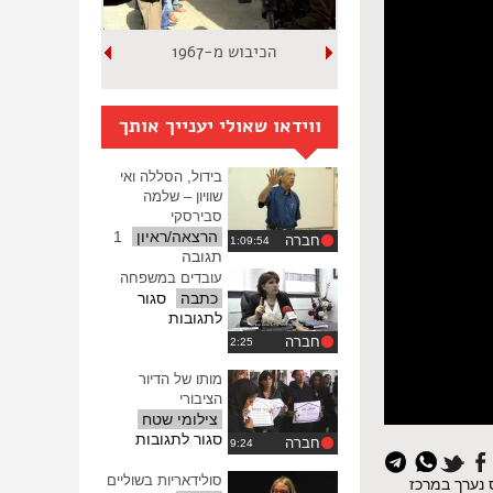
הכיבוש מ-1967
ווידאו שאולי יענייך אותך
בידול, הסללה ואי
שוויון – שלמה
סבירסקי
הרצאה/ראיון
1
חברה
תגובה
עובדים במשפחה
כתבה
סגור
על
לתגובות
עובדים
חברה
במשפחה
מותו של הדיור
הציבורי
צילומי שטח
על
סגור לתגובות
חברה
מותו
של
סולידאריות בשוליים
- בעקבות הגליון המיוחד של כתב העת "ביטחון סוציאלי" מאוגוסט 2014. הכנס נערך במרכז