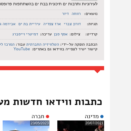
לעירוניות ותרבות ים תיכונית בבת ים בהשתתפות פרופסור א
נושאים:
רווחה
דיור
תגיות:
דורון צברי
ארז צפדיה
עיריית בת ים
אבירמה גו
קרדיט:
צילום:
אסף סבן
עריכה:
דמיטרי וייסברג
הכתבה הופקה על-ידי:
הטלוויזיה החברתית
עבור:
המרכז לע
קישור ישיר לצפייה בווידאו גם באתרים:
YouTube
כתבות ווידאו חדשות מע
מדינה
חברה
23/05/2023
20/07/2021