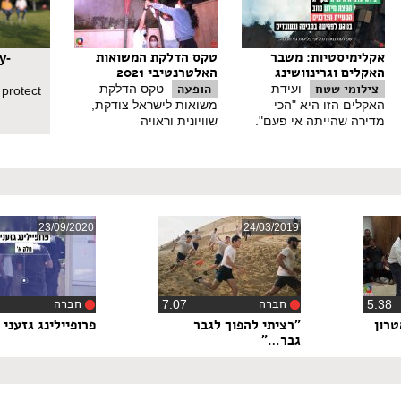
אקלימיסטיות: משבר
טקס הדלקת המשואות
y-
האקלים וגרינוושינג
האלטרנטיבי 2021
צילומי שטח
הופעה
ועידת
טקס הדלקת
 protect
האקלים הזו היא "הכי
משואות לישראל צודקת,
מדירה שהייתה אי פעם".
שוויונית וראויה
23/09/2020
24/03/2019
חברה
חברה
5:3
‏7:07
‏9
טרון
"רציתי להפוך לגבר
פרופיילינג גזעני
גבר…"