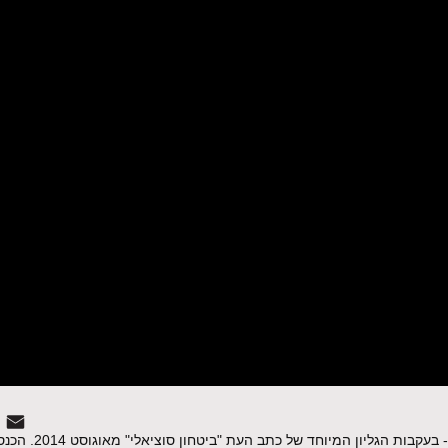
כנס בנושא דיור ציבורי- המחדל והמאבק 