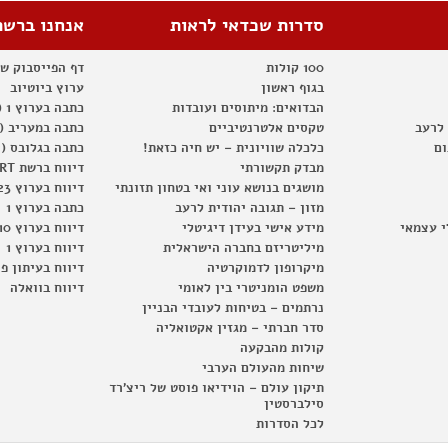
סדרות שכדאי לראות
אנחנו ברשת
100 קולות
דף הפייסבוק ש
בגוף ראשון
ערוץ ביוטיוב
הבדואים: מיתוסים ועובדות
כתבה בערוץ 1 (2012)
 לרעב
טקסים אלטרנטיביים
כתבה במעריב (2012)
ום
כלכלה שוויונית – יש חיה כזאת!
כתבה בגלובס (2012)
מבדק תקשורתי
דיווח ברשת RT
מושגים בנושא עוני ואי בטחון תזונתי
דיווח בערוץ 23
מזון – תגובה יהודית לרעב
כתבה בערוץ 1
י עצמאי
מידע אישי בעידן דיגיטלי
דיווח בערוץ 10
מיליטריזם בחברה הישראלית
דיווח בערוץ 1
מיקרופון לדמוקרטיה
דיווח בעיתון פ
משפט הומניטרי בין לאומי
דיווח בוואלה
נרתמים – בטיחות לעובדי הבניין
סדר חברתי – מגזין אקטואליה
קולות מהבקעה
שיחות מהעולם הערבי
תיקון עולם – הוידיאו פוסט של ריצ'רד
סילברסטין
לכל הסדרות