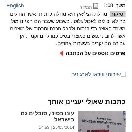
משך: 1:08
English
spellcheck
סיקור
מחלת הצליאק היא מחלה כרונית, אשר החולים
גופן קריא
בה לא יכולים לאכול גלוטן. בשבוע שעבר הם הפגינו מול
משרד האוצר כדי לנסות ולקבל הכרה וסבסוד של מוצרים
אשר לרוב נתפשים כמוצרי בסיס כמו לחם וקמח, אך
ניגודיות צבעים
עבורם הם יקרים בעשרות אחוזים.
brightness_low
brightness_high
פרטים נוספים על הכתבה
ניגודיות בהירה
ניגודיות כהה
קישורים
font_download
format_underlined
קו תחתי לקישורים
סימון קישורים
כתבות שאולי יעניינו אותך
flag
cached
עונו בסיני, סובלים גם
בישראל
איפוס
השארת
25/03/2014 | 14:59
כל
משוב