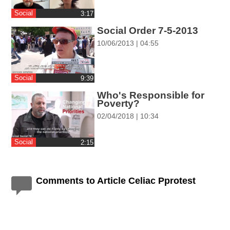
ההגדרות
Social
‎3:17
Social Order 7-5-2013
10/06/2013 | 04:55
Social
‎9:39
Who's Responsible for
Poverty?
02/04/2018 | 10:34
Social
‎2:15
Comments to Article Celiac Pprotest