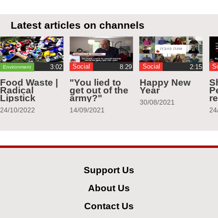
Latest articles on channels
Social
Social
S
Environment
Food Waste |
"You lied to
Happy New
S
Radical
get out of the
Year
Pe
Lipstick
army?"
r
30/08/2021
24/10/2022
14/09/2021
24
Support Us
About Us
Contact Us