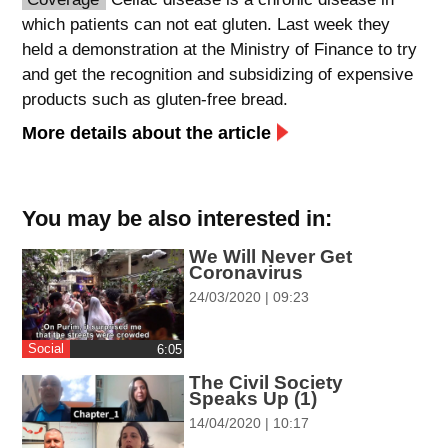
which patients can not eat gluten. Last week they
spellcheck
held a demonstration at the Ministry of Finance to try
גופן קריא
and get the recognition and subsidizing of expensive
products such as gluten-free bread.
ניגודיות צבעים
More details about the article
brightness_low
brightness_high
ניגודיות בהירה
ניגודיות כהה
You may be also interested in:
We Will Never Get
קישורים
Coronavirus
24/03/2020 | 09:23
font_download
format_underlined
קו תחתי לקישורים
סימון קישורים
Social
‎6:05
The Civil Society
flag
cached
Speaks Up (1)
איפוס
השארת
14/04/2020 | 10:17
כל
משוב