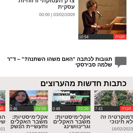
צדק תעסוקתי ורווחיות
עסקית
03/02/2009 | 00:00
חברה
תגובות לכתבה "האם משהו השתנה?" – ד"ר
שלמה סבירסקי
כתבות חדשות מהערוצים
חברה
סביבה
סביבה
חב
מוקרטיה זה
אקלימיסטיות:
אקלימיסטיות:
הר
א חינוכי
משבר האקלים
משבר האקלים
של
וגרינוושינג
ותעשיית הנשק
021
16/02/202