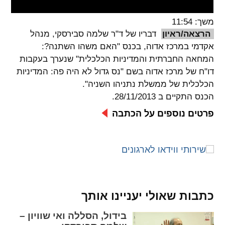
spellcheck
משך: 11:54
גופן קריא
הרצאה/ראיון
דבריו של ד"ר שלמה סבירסקי, מנהל
אקדמי במרכז אדוה, בכנס "האם משהו השתנה?:
המחאה החברתית והמדיניות הכלכלית" שנערך בעקבות
ניגודיות צבעים
דו"ח של מרכז אדוה בשם "נס גדול לא היה פה: המדיניות
הכלכלית של ממשלת נתניהו השניה".
brightness_low
brightness_high
הכנס התקיים ב 28/11/2013.
ניגודיות בהירה
ניגודיות כהה
פרטים נוספים על הכתבה
קישורים
font_download
format_underlined
קו תחתי לקישורים
סימון קישורים
flag
cached
כתבות שאולי יעניינו אותך
איפוס
השארת
בידול, הסללה ואי שוויון –
כל
משוב