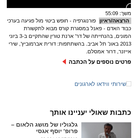
spellcheck
משך: 55:09
גופן קריא
הרצאה/ראיון
פורנוגרפיה - חופש ביטוי מול פגיעה בערכי
כבוד האדם - פאנל במסגרת קורס מבוא לתקשורת
המונים, בהנחייתה של דר' ארנת טורין שהתקיים ב-3 ביוני
ניגודיות צבעים
2013 באונ' תל אביב. בהשתתפות: דורית אברמוביץ', שירי
אייזנר, דרור אמסלם.
brightness_low
brightness_high
ניגודיות בהירה
ניגודיות כהה
פרטים נוספים על הכתבה
קישורים
font_download
format_underlined
קו תחתי לקישורים
סימון קישורים
כתבות שאולי יעניינו אותך
flag
cached
גלגוליו של מושג הלאום –
איפוס
השארת
פרופ' יוסף אגסי
כל
משוב