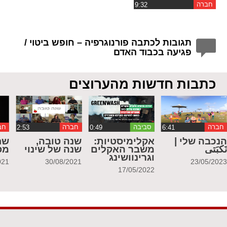
חברה
תגובות לכתבה פורנוגרפיה – חופש ביטוי /
פגיעה בכבוד האדם
כתבות חדשות מהערוצים
חברה
סביבה
חברה
חב
נכבה שלי |
אקלימיסטיות:
שנה טובה,
שח
َكبَتي
משבר האקלים
שנה של שינוי
מס
וגרינוושינג
021
30/08/2021
23/05/202
17/05/2022