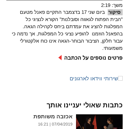
משך: 2:19
spellcheck
סיקור
ביום שני 17 בדצמבר התקיים פאנל מטעם
גופן קריא
"הבית הפתוח לגאווה וסובלנות" הקורא לנציגי כל
המפלגות להציג את עמדתם ביחס לקהילה הגאה.
בהפאנל הוזמנו להופיע נציגי כל המפלגות, אך נדמה כי
ניגודיות צבעים
עבור חלקן, הציבור הבוחר-הגאה אינו כוח אלקטורלי
משמעותי.
brightness_low
brightness_high
ניגודיות בהירה
ניגודיות כהה
פרטים נוספים על הכתבה
קישורים
font_download
format_underlined
קו תחתי לקישורים
סימון קישורים
כתבות שאולי יעניינו אותך
flag
cached
אכזבה משותפת
איפוס
השארת
07/04/2019 | 16:21
כל
משוב