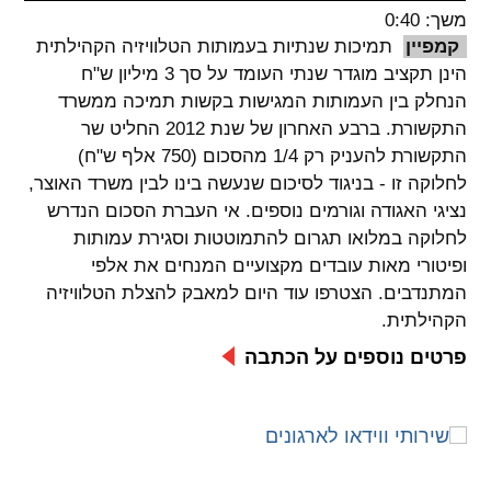
משך: 0:40
spellcheck
קמפיין
תמיכות שנתיות בעמותות הטלוויזיה הקהילתית
גופן קריא
הינן תקציב מוגדר שנתי העומד על סך 3 מיליון ש"ח
הנחלק בין העמותות המגישות בקשות תמיכה ממשרד
התקשורת. ברבע האחרון של שנת 2012 החליט שר
ניגודיות צבעים
התקשורת להעניק רק 1/4 מהסכום (750 אלף ש"ח)
לחלוקה זו - בניגוד לסיכום שנעשה בינו לבין משרד האוצר,
brightness_low
brightness_high
נציגי האגודה וגורמים נוספים. אי העברת הסכום הנדרש
ניגודיות בהירה
ניגודיות כהה
לחלוקה במלואו תגרום להתמוטטות וסגירת עמותות
ופיטורי מאות עובדים מקצועיים המנחים את אלפי
המתנדבים. הצטרפו עוד היום למאבק להצלת הטלוויזיה
קישורים
הקהילתית.
font_download
format_underlined
פרטים נוספים על הכתבה
קו תחתי לקישורים
סימון קישורים
flag
cached
איפוס
השארת
כל
משוב