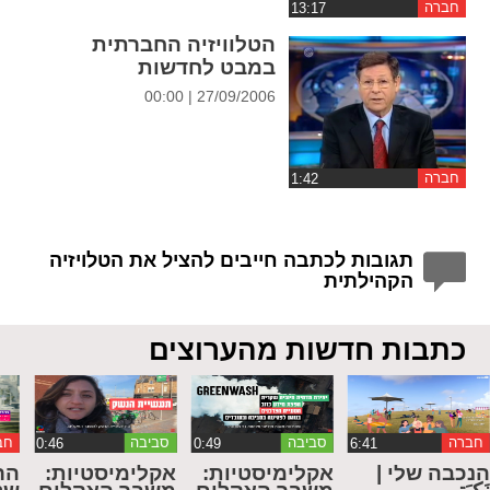
חברה
הטלוויזיה החברתית
במבט לחדשות
27/09/2006 | 00:00
חברה
תגובות לכתבה חייבים להציל את הטלויזיה
הקהילתית
כתבות חדשות מהערוצים
חברה
סביבה
סביבה
חב
נכבה שלי |
אקלימיסטיות:
אקלימיסטיות:
הר