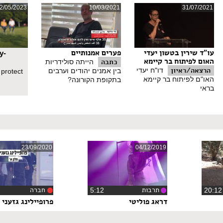
2/05/2023
10/03/2021
31/07/2021
עו"ד שירין בטשון יעדי
פערים אמנותיים
y-
האום לפיתוח בר קיימא
כתבה
הייתה סולידריות
הרצאה/ראיון
דו"ח יעדי
בין אמנים יהודים וערבים
 protect
האו"ם לפיתוח בר קיימא
בתקופת הקורונה?
בראי
23/09/2020
04/12/2019
תרבות
חברה
‏5:12
‏9
דראג פוליטי
פרופיילינג גזעני