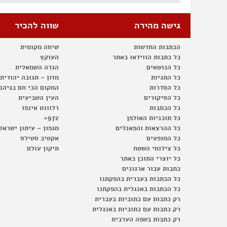
גישה מהירה
שווה להכיר
הכתבות החדשות
שיחה מקומית
כל כתבות הווידאו באתר
העוקץ
כל הנושאים
הגדה השמאלית
כל התגיות
מזון – תגובה יהודית
כל הסדרות
המקום הכי חם בגיהנ
כל הסיקורים
העין השביעית
כל הכתבות
רלוונט אינפו
כל תוכניות האולפן
972+
כל ההרצאות והפאנלים
מגפון – עיתון ישראל
כל המופעים
אקטיב סטילס
כל צילומי השטח
תיקון עולם
כל יוצרי התוכן באתר
כתבות עבור ארגונים
כל הכתבות בעברית בהפקתנו
כל הכתבות באנגלית בהפקתנו
רק כתבות עם כתוביות בעברית
רק כתבות עם כתוביות באנגלית
רק כתבות בשפה הערבית