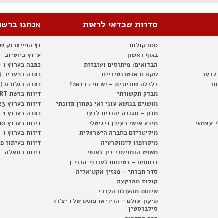
סדרות שכדאי לראות
אנחנו ברשת
100 קולות
דף הפייסבוק ש
בגוף ראשון
ערוץ ביוטיוב
הבדואים: מיתוסים ועובדות
כתבה בערוץ 1 (2012)
 לרעב
טקסים אלטרנטיביים
כתבה במעריב (2012)
ום
כלכלה שוויונית – יש חיה כזאת!
כתבה בגלובס (2012)
מבדק תקשורתי
דיווח ברשת RT
מושגים בנושא עוני ואי בטחון תזונתי
דיווח בערוץ 23
מזון – תגובה יהודית לרעב
כתבה בערוץ 1
י עצמאי
מידע אישי בעידן דיגיטלי
דיווח בערוץ 10
מיליטריזם בחברה הישראלית
דיווח בערוץ 1
מיקרופון לדמוקרטיה
דיווח בעיתון פ
משפט הומניטרי בין לאומי
דיווח בוואלה
נרתמים – בטיחות לעובדי הבניין
סדר חברתי – מגזין אקטואליה
קולות מהבקעה
שיחות מהעולם הערבי
תיקון עולם – הוידיאו פוסט של ריצ'רד
סילברסטין