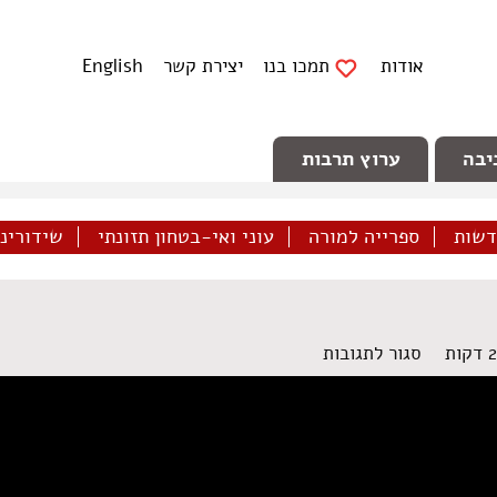
אודות
תמכו בנו
יצירת קשר
English
יבה
ערוץ תרבות
דשות
ספרייה למורה
עוני ואי-בטחון תזונתי
שידורינו 
על
סגור לתגובות
הפגנה
נגד
גירוש
ילדי
מהגרים