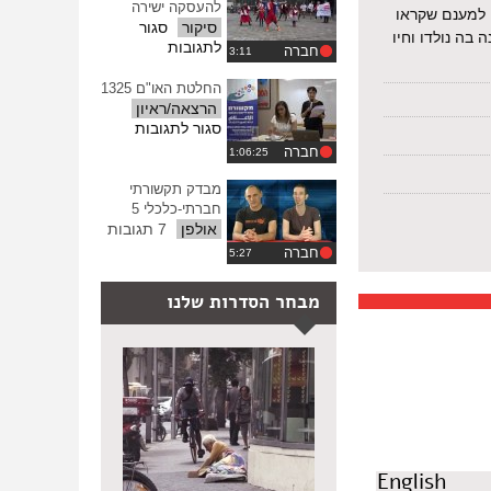
להעסקה ישירה
ההגדרות
 למענם שקראו
סיקור
סגור
בה נולדו וחיו
על
לתגובות
חברה
רוקדות
בדרך
החלטת האו"ם 1325
להעסקה
הרצאה/ראיון
ישירה
על
סגור לתגובות
החלטת
חברה
האו"ם
1325
מבדק תקשורתי
חברתי-כלכלי 5
אולפן
7 תגובות
חברה
מבחר הסדרות שלנו
English