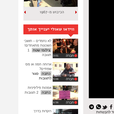
הכיבוש מ-1967
ווידאו שאולי יענייך אותך
לא נחמדים – תושבי
השכונות מתאחדים!
צילומי שטח
1
תגובה
חברה
ארוחה חמה או מס
שפתיים?
כתבה
סגור
על
לתגובות
חברה
ארוחה
חמה
אמהות פיליפיניות
או
כתבה
2 תגובות
מס
שפתיים?
חברה
איפוס
כל
רוקדות בדרך
וד להבטחות