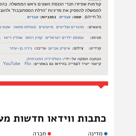
קודמות שפיזרו חברי הכנסת השונים וראש הממשלה. בהפגנ
לממשלה להפסיק את מדיניות "הדלת המסתובבת" ולהעניק ל
שפה:
עברית
כתוביות:
עברית
כל חייהם.
נושאים:
מהגרים ופליטים
מיעוטים
פעולות מחאה
אקטיב
תגיות:
עמותת ילדים ישראלים
קווין רוחס
אוולין דיאז
ג
קרדיט:
צילום:
איציק אביטן
עריכה:
נירה בן-עוזר
הכתבה הופקה על-ידי:
הטלוויזיה החברתית
.
קישור ישיר לצפייה בווידאו גם באתרים:
Flix
YouTube
כתבות ווידאו חדשות מע
מדינה
חברה