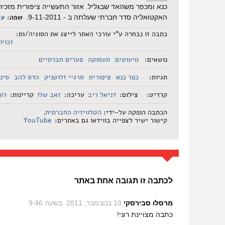
כנא ומכפר משהאד שבגליל. אזור התעשייה ציפורית מזכיר
שפה:
עב
האקטואליה סדר חברתי שעלתה ב - 9-11-2011.
כתבה זו נבחרה ע"י עורכי האתר לייצג את הסוגיה/ות:
זכויו
נושאים:
מיעוטים
תעסוקה
פערים חברתיים
תגיות:
כפר כנא
ציפורית
סרגיי זלוטניק
הדס להב
סינ
קרדיט:
צילום:
דניאל ריב
עריכה:
זאב שלו
קריינות:
רונ
הכתבה הופקה על-ידי:
הטלוויזיה החברתית
.
קישור ישיר לצפייה בווידאו גם באתרים:
YouTube
לכתבה זו תגובה אחת באתר
מרסלו סבירסקי
‏
10 בנובמבר, 2011 בשעה 9:46
כתבה מצויינת רוני!