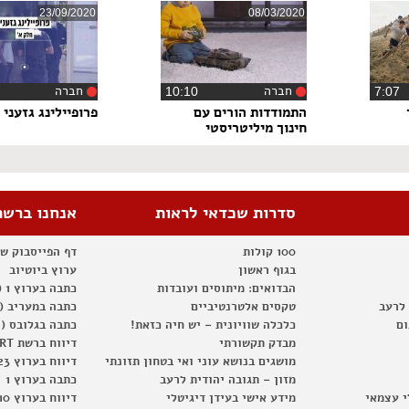
23/09/2020
08/03/2020
חברה
חברה
7:0
‏10:10
‏9
התמודדות הורים עם
פרופיילינג גזעני
חינוך מיליטריסטי
סדרות שכדאי לראות
אנחנו ברשת
100 קולות
דף הפייסבוק ש
בגוף ראשון
ערוץ ביוטיוב
הבדואים: מיתוסים ועובדות
כתבה בערוץ 1 (2012)
 לרעב
טקסים אלטרנטיביים
כתבה במעריב (2012)
ום
כלכלה שוויונית – יש חיה כזאת!
כתבה בגלובס (2012)
מבדק תקשורתי
דיווח ברשת RT
מושגים בנושא עוני ואי בטחון תזונתי
דיווח בערוץ 23
מזון – תגובה יהודית לרעב
כתבה בערוץ 1
י עצמאי
מידע אישי בעידן דיגיטלי
דיווח בערוץ 10