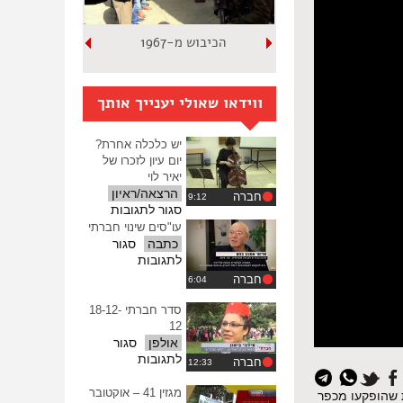
הכיבוש מ-1967
ווידאו שאולי יענייך אותך
יש כלכלה אחרת?
יום עיון לזכרו של
יאיר לוי
הרצאה/ראיון
חברה
על
סגור לתגובות
יש
עו"סים שינוי חברתי
כלכלה
כתבה
סגור
אחרת?
על
לתגובות
יום
עו"סים
חברה
עיון
שינוי
לזכרו
חברתי
סדר חברתי 18-12-
של
12
יאיר
אולפן
סגור
לוי
על
לתגובות
חברה
סדר
חברתי
מגזין 41 – אוקטובר
ת שהופקעו מכפר