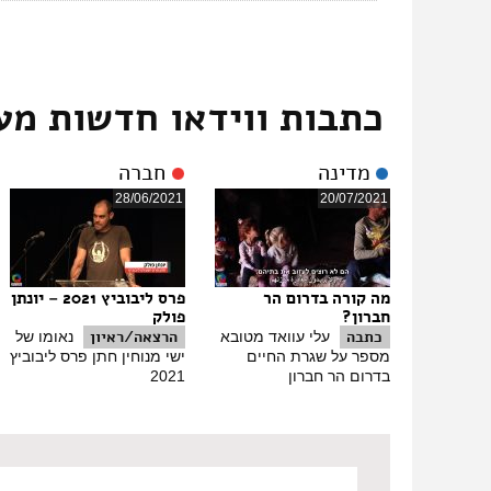
כתבות ווידאו חדשות מע
מדינה
חברה
28/06/2021
20/07/2021
מה קורה בדרום הר
פרס ליבוביץ 2021 – יונתן
חברון?
פולק
כתבה
הרצאה/ראיון
עלי עוואד מטובא
נאומו של
מספר על שגרת החיים
ישי מנוחין חתן פרס ליבוביץ
בדרום הר חברון
2021