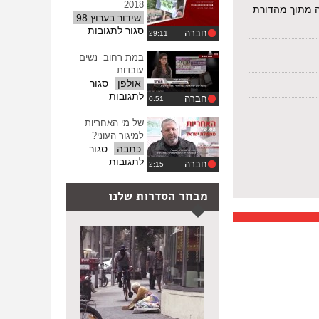
18-
2018
ה מתוך מהדורת
12-
שידור בערוץ 98
12
על
סגור לתגובות
חברה
מגזין
41
במת רחוב- נשים
–
עובדות
אוקטובר
אולפן
סגור
2018
על
לתגובות
חברה
במת
רחוב-
של מי האחריות
נשים
למיגור העוני?
עובדות
כתבה
סגור
על
לתגובות
חברה
של
מי
מבחר הסדרות שלנו
האחריות
למיגור
העוני?