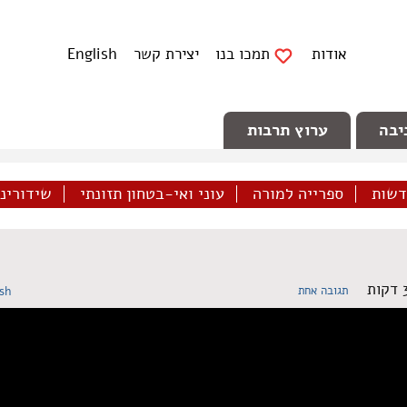
אודות
תמכו בנו
יצירת קשר
English
יבה
ערוץ תרבות
דשות
ספרייה למורה
עוני ואי-בטחון תזונתי
שידורינו 
תגובה אחת
ish