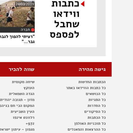
כתבות
24/03/2019
ווידאו
שחבל
חברה
לפספס
‏7
"רציתי להפוך לגבר
גבר…"
גישה מהירה
שווה להכיר
הכתבות החדשות
שיחה מקומית
כל כתבות הווידאו באתר
העוקץ
כל הנושאים
הגדה השמאלית
כל התגיות
מזון – תגובה יהודית
כל הסדרות
המקום הכי חם בגיהנ
כל הסיקורים
העין השביעית
כל הכתבות
רלוונט אינפו
כל תוכניות האולפן
972+
כל ההרצאות והפאנלים
מגפון – עיתון ישראל