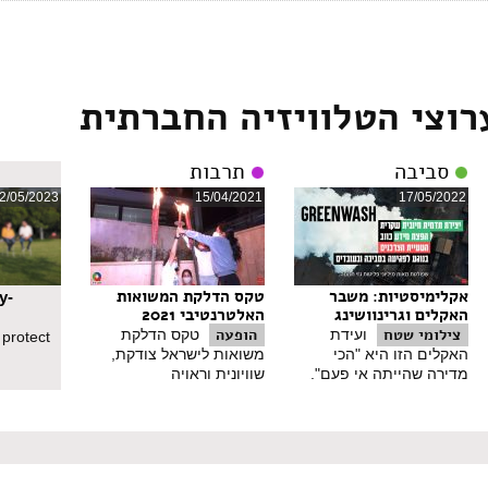
רוצי הטלוויזיה החברתית
סביבה
תרבות
2/05/2023
15/04/2021
17/05/2022
אקלימיסטיות: משבר
טקס הדלקת המשואות
y-
האקלים וגרינוושינג
האלטרנטיבי 2021
צילומי שטח
הופעה
ועידת
טקס הדלקת
 protect
האקלים הזו היא "הכי
משואות לישראל צודקת,
מדירה שהייתה אי פעם".
שוויונית וראויה