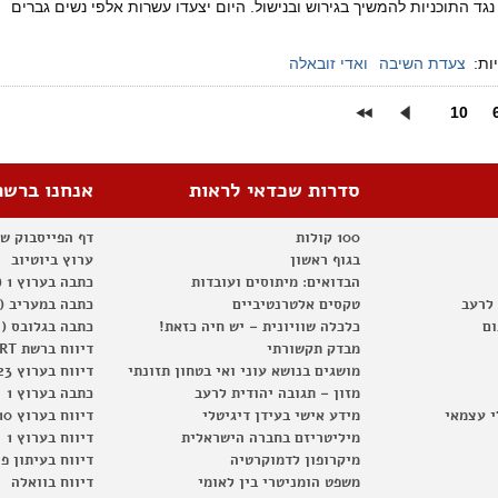
נגד התוכניות להמשיך בגירוש ובנישול. היום יצעדו עשרות אלפי נשים גברים
ות:
צעדת השיבה
ואדי זובאלה
10
סדרות שכדאי לראות
אנחנו ברשת
100 קולות
דף הפייסבוק ש
בגוף ראשון
ערוץ ביוטיוב
הבדואים: מיתוסים ועובדות
כתבה בערוץ 1 (2012)
 לרעב
טקסים אלטרנטיביים
כתבה במעריב (2012)
ום
כלכלה שוויונית – יש חיה כזאת!
כתבה בגלובס (2012)
מבדק תקשורתי
דיווח ברשת RT
מושגים בנושא עוני ואי בטחון תזונתי
דיווח בערוץ 23
מזון – תגובה יהודית לרעב
כתבה בערוץ 1
י עצמאי
מידע אישי בעידן דיגיטלי
דיווח בערוץ 10
מיליטריזם בחברה הישראלית
דיווח בערוץ 1
מיקרופון לדמוקרטיה
דיווח בעיתון פ
משפט הומניטרי בין לאומי
דיווח בוואלה