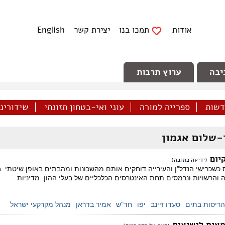
אודות
תמכו בנו
יצירת קשר
English
יבה
ערוץ תרבות
דשות
ספרייה למורה
עוני ואי-בטחון תזונתי
שידורינו 
-שלום אגמון
קיום
(ידיעה כתובה)
 כשכרישי הנדל"ן והעירייה דוחקים אותם מהשכונות ומהבתים באופן שיטתי. ב
 והרשויות ונרמסים תחת האינטרסים הכלכליים של בעלי ההון. מדיניות
הריסות בתים
סעדו זיינב
יפו
חד"ש
אמיר בדראן
מנהל מקרקעי ישראל
צמאית לנשיאות