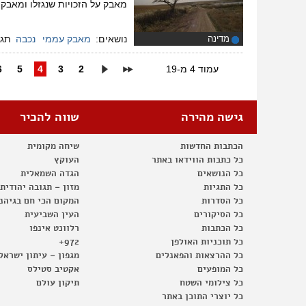
מאבק על הזכויות שנגזלו ומאבק 
מדינה
נושאים:
מאבק עממי
נכבה
תגי
עמוד 4 מ-19
2
3
4
5
6
גישה מהירה
שווה להכיר
הכתבות החדשות
שיחה מקומית
כל כתבות הווידאו באתר
העוקץ
כל הנושאים
הגדה השמאלית
כל התגיות
מזון – תגובה יהודית
כל הסדרות
המקום הכי חם בגיהנ
כל הסיקורים
העין השביעית
כל הכתבות
רלוונט אינפו
כל תוכניות האולפן
972+
כל ההרצאות והפאנלים
מגפון – עיתון ישראל
כל המופעים
אקטיב סטילס
כל צילומי השטח
תיקון עולם
כל יוצרי התוכן באתר