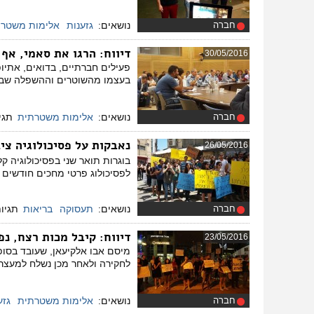
חברה
נושאים:
גזענות
אלימות משטרת
דיווח
: הרגו את סאמי, אף
30/05/2016
פעילים חברתיים, בדואים, אתיופ
בעצמו מהשוטרים וההשפלה שבסגי
חברה
נושאים:
אלימות משטרתית
תגי
נאבקות על פסיכולוגיה צי
26/05/2016
לפסיכולוג פרטי מחכים חודשים 
חברה
נושאים:
תעסוקה
בריאות
תגיות
דיווח
: קיבל מכות רצח, נ
23/05/2016
מיסם אבו אלקיעאן, שעובד בסופ
לחקירה ולאחר מכן נשלח למעצר 
חברה
נושאים:
אלימות משטרתית
גזע