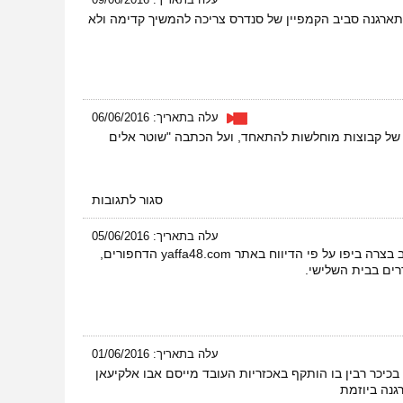
התארגנה סביב הקמפיין של סנדרס צריכה להמשיך קדימה ולא
עלה בתאריך: 06/06/2016
ך של קבוצות מוחלשות להתאחד, ועל הכתבה "שוטר אלים
על
סגור לתגובות
ראיון
בכל
עלה בתאריך: 05/06/2016
השלום
דחפורים של מנהל מקרקעי ישראל הרסו הבוקר (05.06.2016) חלקים משלושה בתים של תושבים ערבים ברחוב בצרה ביפו על פי הדיווח באתר yaffa48.com הדחפורים,
–
רים בבית השלישי.
מאבק
באלימות
משטרתית
עלה בתאריך: 01/06/2016
 מול הסופר בכיכר רבין בו הותקף באכזריות העובד מייסם אבו אלקיעאן
גנה ביוזמת