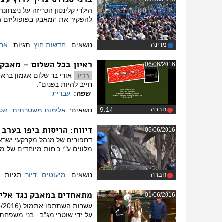
הילרי קלינטון הכריזה על ניצחו
להפקיר את המאבק בפופוליזם הי
מדינה
נושאים:
חדשות חוץ
תגיות:
ארה
ראיון בכל השלום – מאבק
06/06/2016
רדיו
אורי בר שלום אגמון ברא
חייב להיות בפנים".
שפה:
עברית
חברה
‏9:14
נושאים:
אלימות משטרתית
אקט
דיווח
: הריסות ביפו בערב
05/06/2016
מלווים ע"י כוחות מיוחדים של מ
חברה
נושאים:
מיעוטים
דיור
תגיות:
מתאחדים במאבק נגד אלי
01/06/2016
על ידי שוטרי מג"ב. בני משפחת