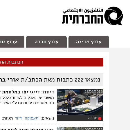
facebook
Youtube
Channel 98
ערוץ מדינה
ערוץ חברה
ערוץ סב
הכתבות הח
נמצאו
222
כתבות מאת הכתב/ת
אורי בר
דיווח
: דייגי יפו במלחמת 
13/06/2016
תושבי יפו נאבקים לשרוד כלכלית
הם מסביבת עבודתם ע"י העירייה
חברה
נושאים:
תעסוקה
דיור
תגיות:
ברני סנדרס צריך לרוץ ע
09/06/2016