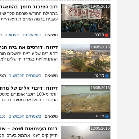
רוב הציבור תומך בהתאג
19/05/2016
בתחילת החודש פורסם סקר שיז
עקבית ברמה הארצית היא הייתה 
חברה
נושאים:
סוציאליזם
תעסוקה
תג
דיווח
: דורסים את בית חנ
18/05/2016
דחפורים של עיריית ירושלים ה
ההתנחלויות במזרח ירושלים למר
מדינה
נושאים:
בשטחים הכבושים
תגיו
דיווח
: דיכוי אלים של מרת
15/05/2016
יותר מ-100 רוכבי אופ
הרוכבים החלו את מסעם בכיכר יאסר עראפת ברמאללה
מדינה
נושאים:
בשטחים הכבושים
נכב
ביום העצמאות 2016 – שבים לואדי זובאלה
12/05/2016