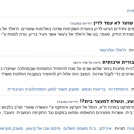
ית
 שוטר לא עמד לדין
(ידיעה כתובה)
ים וחרדים הגיעו לדיון בוועדת השקיפות שדנה באלימות שוטרים. ח'אלד אל ג
רת התיק. סאמי, בנו של ח'אלד אל ג'עאר אשר העיד בדיון, נורה למוות ע"י 
ות:
ח'אלד אלג'עאר
בורית איכותית
(דעה על סדר היום)
ארוכים כדי לקבל שירות. המצב הזה עלול רק להחמיר בעקבות החלטת משרד ה
:
ההסתדרות
בריאות הנפש
מאבק השכר למען הפסיכולוגיה הציבורית
פצע, ונשלח למעצר בית?!
(ידיעה כתובה)
רמרקט במרכז ת"א, הופל אל הקרקע והותקף ע"י כעשרה שוטרי מג"ב בלבוש אזר
בית. עשרות מפגינים התאספו ומחאו במקום נגד התקיפה הגזענית. העובד, ת
נות
תגיות:
איכילוב
בית משפט השלום
מיסם אבו אל קיעאן
מאבק סוציאל