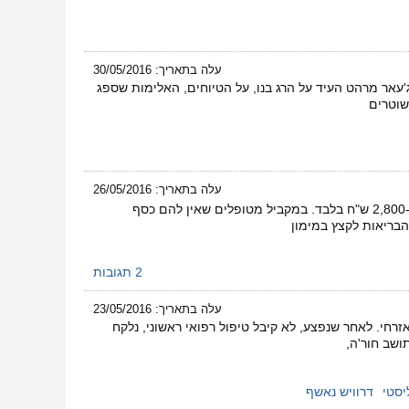
עלה בתאריך: 30/05/2016
'עאר מרהט העיד על הרג בנו, על הטיוחים, האלימות שספג
שוטרים
עלה בתאריך: 26/05/2016
בוגרות תואר שני בפסיכולוגיה קלינית מחכות בתור שלוש שנים על מנת להתחיל התמחות שבמהלכה ישתכרו כ-2,800 ש"ח בלבד. במקביל מטופלים שאין להם כסף
בריאות לקצץ במימון
2 תגובות
עלה בתאריך: 23/05/2016
חי. לאחר שנפצע, לא קיבל טיפול רפואי ראשוני, נלקח
ושב חור'ה,
יסטי
דרוויש נאשף