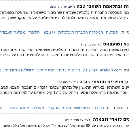
דות ובהלאמת משאבי טבע
(דעה על סדר היום)
מה המכללה החברתית-כלכלית שמראה שהציבור בישראל זז שמאלה בשאלות כ
יכולה לחזק את המגמה הזאת ולתת לה ביטוי פוליטי. על פי הסקר שערך מכון
יות:
הפרטה
המכללה החברתית כלכלית
גז טבעי
הליכוד
מפלגת העבודה
ינא ושועפאט
(ידיעה כתובה)
ורסים משעות הבוקר שני בתים במחנה הפליטים שועפאט. ההריסות מתבצעות
כז העיר ויחצה שתי שכונות פלסטיניות. בתקשורת הפלסטינית דווח על שני ב
ת:
arab48.com
כביש 21
הריסות בתים
פסגת זאב
ירושלים המזרחית
ב
ון אופניים מחאתי בגדה
(ידיעה כתובה)
ניים פלסטינים השתתפו באירוע הראשון של מרתון "שבים" לזכר יום הנכבה. הצבא הגיב
 ונסעו מרחק של כ-17 קילומטרים עד לאדמות הכפר בלעין, שלשום,
ה
תגיות:
יום הנכבה
wattan.tv
מחמד עסאף
רמאללה
מחמד עסכרי
ביל
(דעה על סדר היום)
הזיקוקים רעמו אתמול בערב והפצירו בכולם לשמוח על 68 שנים של "עצמאות".