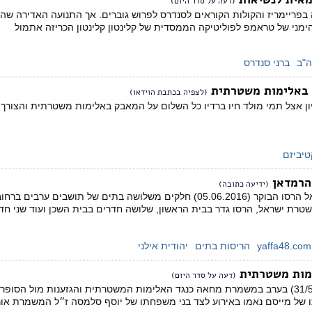
(דעה על סדר היום)
נה בפריימריז והקולות הקוראים לסנדרס לפרוש גוברים. אך התנועה האדירה ש
מני של טראמפ לפוליטיקה הממסדית של קלינטון קלינטון הכריזה אתמול
"ב
ברני סנדרס
 באלימות משטרתית
(לצפיה בכתבת הוידאו)
יון אצל תמי מולד חיו ברדיו כל השלום על המאבק באלימות משטרתית והצור
יביזם
 הרמדאן
(ידיעה כתובה)
שטרת ישראל, הרסו גדר בבית הראשון, שלושה חדרים בבית השכן ועוד שני חד
yaffa48.com
הריסות בתים
יהודית אילני
מות משטרתית
(דעה על סדר היום)
עשרות השתתפו אתמול (31/5/2016) בערב במשמרת מחאה כנגד האלימות המשטרתית והגזענות
ו של מייסם נאמו באירוע לצד בני משפחתו של יוסף סלמסה ז״ל המשמרת אור