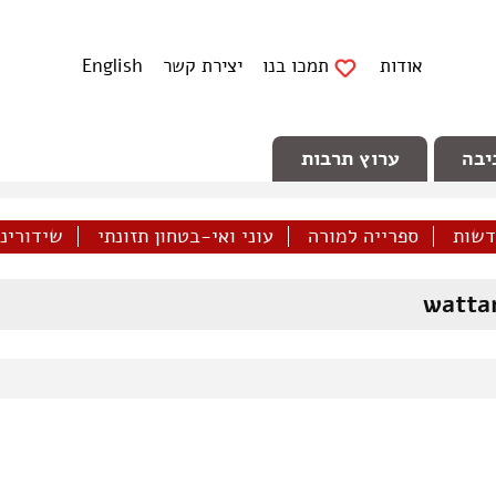
אודות
תמכו בנו
יצירת קשר
English
יבה
ערוץ תרבות
דשות
ספרייה למורה
עוני ואי-בטחון תזונתי
שידורינו 
watta