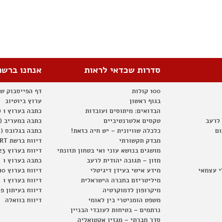
סדרות שכדאי לראות
אנחנו ברשת
100 קולות
דף הפייסבוק ש
בגוף ראשון
ערוץ ביוטיוב
הבדואים: מיתוסים ועובדות
כתבה בערוץ 1 (2012)
 לרעב
טקסים אלטרנטיביים
כתבה במעריב (2012)
ום
כלכלה שוויונית – יש חיה כזאת!
כתבה בגלובס (2012)
מבדק תקשורתי
דיווח ברשת RT
מושגים בנושא עוני ואי בטחון תזונתי
דיווח בערוץ 23
מזון – תגובה יהודית לרעב
כתבה בערוץ 1
י עצמאי
מידע אישי בעידן דיגיטלי
דיווח בערוץ 10
מיליטריזם בחברה הישראלית
דיווח בערוץ 1
מיקרופון לדמוקרטיה
דיווח בעיתון פ
משפט הומניטרי בין לאומי
דיווח בוואלה
נרתמים – בטיחות לעובדי הבניין
סדר חברתי – מגזין אקטואליה