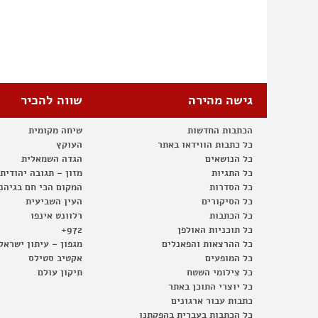
גישה מהירה
שווה להכיר
הכתבות החדשות
שיחה מקומית
כל כתבות הווידאו באתר
העוקץ
כל הנושאים
הגדה השמאלית
כל התגיות
מזון – תגובה יהודית
כל הסדרות
המקום הכי חם בגיהנ
כל הסיקורים
העין השביעית
כל הכתבות
רלוונט אינפו
כל תוכניות האולפן
972+
כל ההרצאות והפאנלים
מגפון – עיתון ישראל
כל המופעים
אקטיב סטילס
כל צילומי השטח
תיקון עולם
כל יוצרי התוכן באתר
כתבות עבור ארגונים
כל הכתבות בעברית בהפקתנו