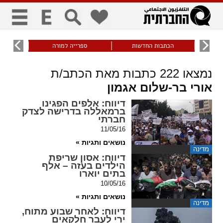
כללי
9
הכתבות החדשות
ספרייה למורה
עוני ו
title
keyboard
visibility_off
נמצאו
222
כתבות מאת הכתב/ת
ביטול הבהובים
ניווט מקלדת
סימון כותרות
אורי בר-שלום אגמון
דיווח
: אלפים הפגינו
ברמאללה בדרישה לצדק
זום
חברתי
11/05/16
zoom_in
zoom_out
נושאים ותגיות »
התרחק
התקרב
מדינה
דיווח
: אסון שריפת
הילדים בעזה – אלף
בתים יוארו
גופנים
10/05/16
נושאים ותגיות »
מדינה
add_circle_outline
remove_circle_outline
דיווח
: לאחר שבוע מתוח,
Increase font
Decrease font
ירי לעבר חלקאים