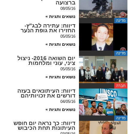
ברצועה
08/05/16
spellcheck
נושאים ותגיות »
גופן קריא
מדינה
דיווח
: עתירה לבג"ץ-
החזירו את גופת הנער
05/05/16
ניגודיות צבעים
נושאים ותגיות »
brightness_low
brightness_high
מדינה
יום השואה 2016- ניצול
ניגודיות בהירה
ניגודיות כהה
ציני, עוני ומלחמות
05/05/16
נושאים ותגיות »
קישורים
חברה
דיווח
: העיתונאים בעזה
font_download
format_underlined
דורשים את זכויותיהם
קו תחתי לקישורים
סימון קישורים
04/05/16
נושאים ותגיות »
flag
cached
מדינה
דיווח
: כך נראה יום חופש
איפוס
השארת
העיתונות תחת הכיבוש
כל
משוב
03/05/16