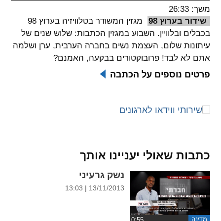
משך: 26:33
spellcheck
שידור בערוץ 98
מגזין המשודר בטלוויזיה בערוץ 98
גופן קריא
בכבלים ובלוויין. השבוע במגזין הכתבות: שלוש שנים של
עיתונות שלום, העצמת נשים בחברה הערבית, ערן ושלמה
אתם לא לבד! פרובוקטורים בבקעה, האמנם?
ניגודיות צבעים
פרטים נוספים על הכתבה
brightness_low
brightness_high
ניגודיות בהירה
ניגודיות כהה
קישורים
כתבות שאולי יעניינו אותך
font_download
format_underlined
קו תחתי לקישורים
סימון קישורים
נשק גרעיני
13/11/2013 | 13:03
flag
cached
איפוס
השארת
כל
משוב
מדינה