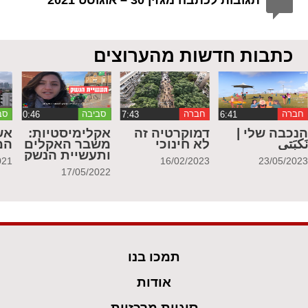
כתבות חדשות מהערוצים
חברה
חברה
סביבה
סב
נכבה שלי |
דמוקרטיה זה
אקלימיסטיות:
אש
َكبَتي
לא חינוכי
משבר האקלים
המ
ותעשיית הנשק
021
16/02/2023
23/05/202
17/05/2022
תמכו בנו
אודות
סוגיות מרכזיות